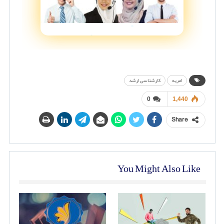
امریه
کارشناسی ارشد
0
1,440
Share
You Might Also Like