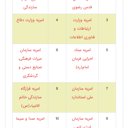
قدس رضوی
سازندگی
3
امریه وزارت
4
امریه وزارت دفاع
ارتباطات و
فناوری اطلاعات
5
امریه ستاد
6
امریه سازمان
اجرایی فرمان
میراث فرهنگی،
امام(ره)
صنایع دستی و
گردشگری
7
امریه سازمان
8
امریه قرارگاه
ملی استاندارد
سازندگی خاتم
الانبیاء(ص)
9
امریه سازمان
10
امریه صدا و سیما
انرژی اتمی