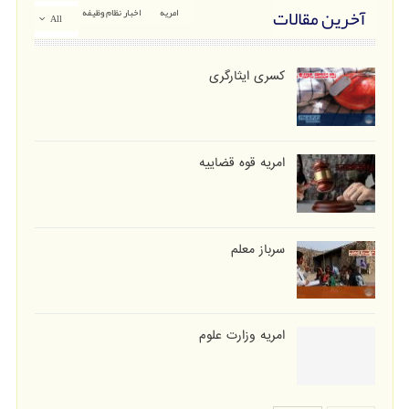
آخرین مقالات
امریه
اخبار نظام وظیفه
All
کسری ایثارگری
امریه قوه قضاییه
سرباز معلم
امریه وزارت علوم