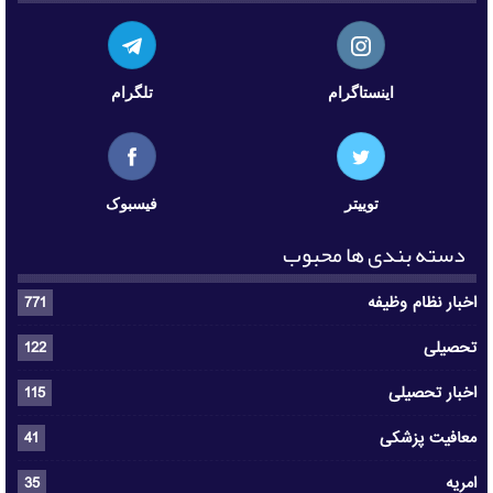
اینستاگرام
تلگرام
توییتر
فیسبوک
دسته بندی ها محبوب
اخبار نظام وظیفه
771
تحصیلی
122
اخبار تحصیلی
115
معافیت پزشکی
41
امریه
35