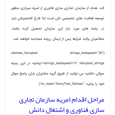
کند. هدف از سازمان تجاری سازی فناوری از امریه سربازی منظور
توسعه فعالیت های تخصصی اش است لذا فارغ التحصیلان باید
در رشته های مورد نیاز این سازمان تحصیل کرده باشند.
متقاضیان واجد شرایط پس از ارسال رزومه مصاحبه خواهند شد.
[ultimate_fancytext strings_textspeed=”35″
strings_backspeed=”0″ fancytext_strings=”چناچه در این زمینه
سوالی داشتید می توانید از طریق گروه مشاوران باران پاسخ سوال
خود را بیابید.” ex_class=”fancyText_Sarbazi”]
مراحل اقدام امریه سازمان تجاری
سازی فناوری و اشتغال دانش