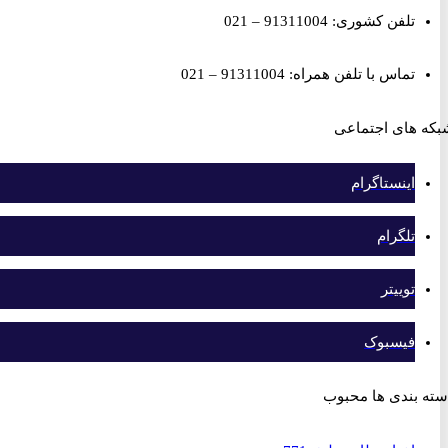
تلفن کشوری: 91311004 – 021
تماس با تلفن همراه: 91311004 – 021
های اجتماعی
اینستاگرام
تلگرام
توییتر
فیسبوک
بندی ها محبوب