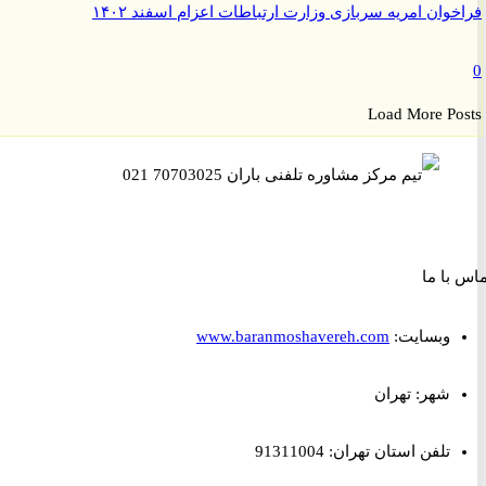
وان امریه سربازی وزارت ارتباطات اعزام اسفند ۱۴۰۲
Load More P
ا ما
وبسایت:
www.baranmoshavereh.com
شهر: تهران
تلفن استان تهران: 91311004