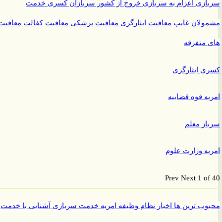
ازی
اعزام به سربازی
خروج از کشور سربازان
کسری خدمت
ولان غایب
معافیت ایثارگری
معافیت پزشکی
معافیت کفالت
معافیت
متفرقه
 ایثارگری
ه قوه قضاییه
ز معلم
ه وزارت علوم
Prev
Next
1 o
ب ترین ها
اخبار نظام وظیفه
امریه
خدمت سربازی
آشنایی با خدمت