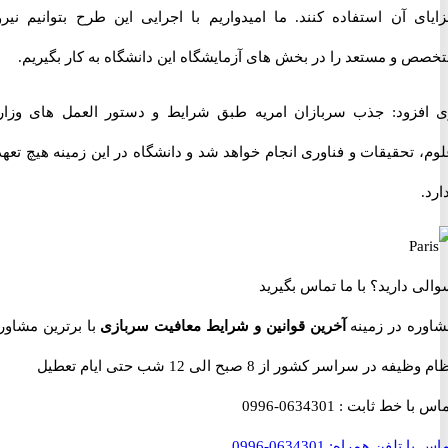
ی آن استفاده کنند. ما امیدواریم با اجرایی این طرح بتوانیم نیروی
 و مستعد را در بخش های آزمایشگاه این دانشگاه به کار بگیریم.
زود: جذب سربازان امریه طبق شرایط و دستور العمل های وزارت
تحقیقات و فناوری انجام خواهد شد و دانشگاه در این زمینه هیچ تعهدی
 دارید؟
با ما تماس بگیرید
ه در زمینه
آخرین قوانین و شرایط معافیت سربازی
با برترین مشاوران
 در سراسر کشور از 8 صبح الی 12 شب حتی ایام تعطیل
با خط ثابت :
0634301-0996
با تلفن همراه:
0634301-0996