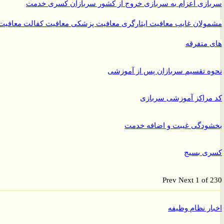
ازی
اعزام به سربازی
خروج از کشور سربازان
کسری خدمت
ولان غایب
معافیت ایثارگری
معافیت پزشکی
معافیت کفالت
معافیت
متفرقه
 تقسیم سربازان پس از آموزشی
راکز آموزشی سربازی
ودگی غیبت و اضافه خدمت
ی بسیج
Prev
Next
1 of
ر نظام وظیفه