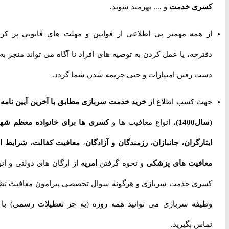
کسری خدمت
و .... بهرمند شوید.
از همه مهمتر بی اطلاعی از قوانین و مهلت های قانونی پر کردن
دفترچه، یا عمل کردن به توصیه های افراد نا آگاه می تواند منجر به از
دست رفتن امتیازات و حتی جریمه شدن شما گردد.
جهت کسب اطلاع از
خرید خدمت سربازی مطابق با آخرین آیین نامه ها
(سال1400)
، انواع معافیت ها و
کسری ها برای خانواده معظم شهدا،
ایثارگران، جانبازان، رزمندگان و آزادگان
،
معافیت کفالت، شرایط اخذ
معافیت های پزشکی
و نحوه گرفتن
امریه
از ارگان های دولتی و انواع
کسری خدمت سربازی و هرگونه سوال تخصصی پیرامون معافیت نظام
وظیفه سربازی می توانید همه روزه (به جز تعطیلات رسمی) با ما
تماس بگیرید.