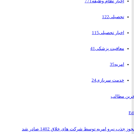
اخبار نظام وظیفه
771
تحصیلی
122
اخبار تحصیلی
115
معافیت پزشکی
41
امریه
35
خدمت سربازی
24
 مطالب
ذب نیرو امریه توسط شرکت های خلاق 1402 صادر شد