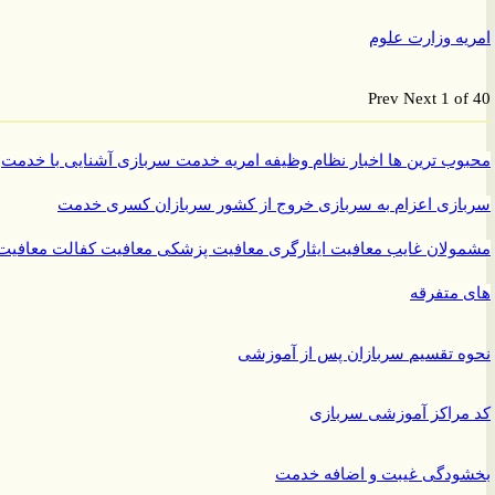
ه وزارت علوم
Prev
Next
1 o
ب ترین ها
اخبار نظام وظیفه
امریه
خدمت سربازی
آشنایی با خدمت
ازی
اعزام به سربازی
خروج از کشور سربازان
کسری خدمت
ولان غایب
معافیت ایثارگری
معافیت پزشکی
معافیت کفالت
معافیت
متفرقه
 تقسیم سربازان پس از آموزشی
راکز آموزشی سربازی
ودگی غیبت و اضافه خدمت