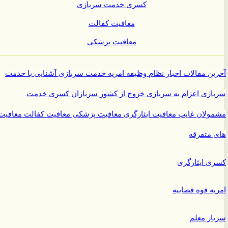
کسری خدمت سربازی
معافیت کفالت
معافیت پزشکی
ن مقالات
اخبار نظام وظیفه
امریه
خدمت سربازی
آشنایی با خدمت
ازی
اعزام به سربازی
خروج از کشور سربازان
کسری خدمت
ولان غایب
معافیت ایثارگری
معافیت پزشکی
معافیت کفالت
معافیت
متفرقه
 ایثارگری
ه قوه قضاییه
ز معلم