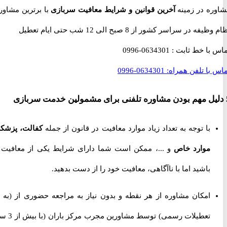
ه در زمینه
آخرین قوانین و شرایط معافیت سربازی
با برترین مشاوران
 در سراسر کشور از 8 صبح الی 12 شب حتی ایام تعطیل
با خط ثابت :
0634301-0996
با تلفن همراه:
0634301-0996
با توجه به تعداد زیاد موارد معافیت در قانون از جمله
کفالت، پزشکی،
موارد خاص
و ...، ممکن است شما دارای شرایط یکی از معافیت ها
باشید اما با ناآگاهی، معافیت خود را از دست بدهید.
امکان مشاوره از هر نقطه و بدون نیاز به مراجعه حضوری از
(به جز
تعطیلات رسمی) توسط مشاورین مجرب مرکز باران (با بیش از 3 سال