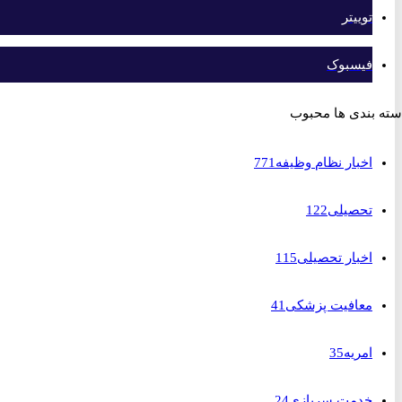
توییتر
فیسبوک
بندی ها محبوب
اخبار نظام وظیفه
771
تحصیلی
122
اخبار تحصیلی
115
معافیت پزشکی
41
امریه
35
خدمت سربازی
24