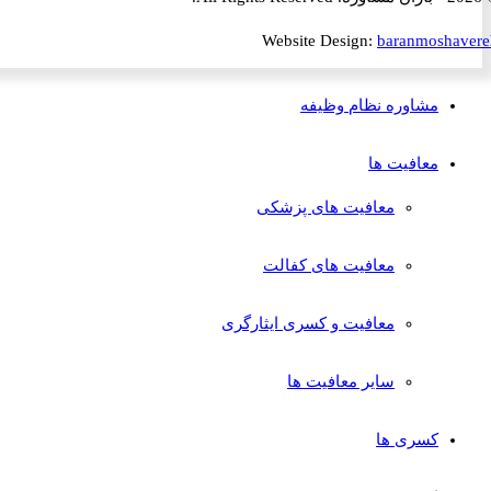
Website Design:
baranmosha
مشاوره نظام وظیفه
معافیت ها
معافیت های پزشکی
معافیت های کفالت
معافیت و کسری ایثارگری
سایر معافیت ها
کسری ها