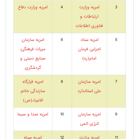
3
امریه وزارت
4
امریه وزارت دفاع
ارتباطات و
فناوری اطلاعات
5
امریه ستاد
6
امریه سازمان
اجرایی فرمان
میراث فرهنگی،
امام(ره)
صنایع دستی و
گردشگری
7
امریه سازمان
8
امریه قرارگاه
ملی استاندارد
سازندگی خاتم
الانبیاء(ص)
9
امریه سازمان
10
امریه صدا و سیما
انرژی اتمی
11
امریه وزارت
12
امریه سپاه