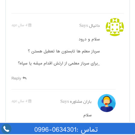
دانیال
Says
4 سال ago
سلام و درود
سرباز معلم ها تابستون ها تعطیل هستن ؟
_برای سرباز معلمی از ارتش اقدام میشه یا سپاه؟
Reply
باران مشاوره
Says
4 سال ago
سلام
سپاه حساب میشه
تماس :0634301-0996