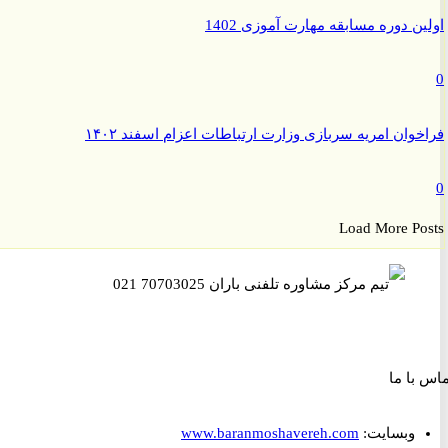
ن دوره مسابقه مهارت آموزی 1402
وان امریه سربازی وزارت ارتباطات اعزام اسفند ۱۴۰۲
Load More P
ا ما
وبسایت:
www.baranmoshavereh.com