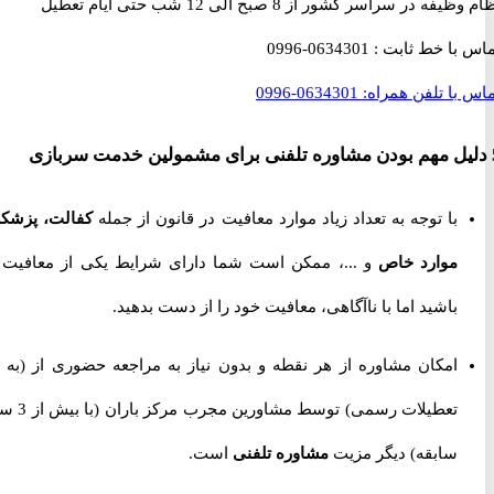
 در سراسر کشور از 8 صبح الی 12 شب حتی ایام تعطیل
با خط ثابت :
0634301-0996
با تلفن همراه:
0634301-0996
با توجه به تعداد زیاد موارد معافیت در قانون از جمله
کفالت، پزشکی،
موارد خاص
و ...، ممکن است شما دارای شرایط یکی از معافیت ها
باشید اما با ناآگاهی، معافیت خود را از دست بدهید.
امکان مشاوره از هر نقطه و بدون نیاز به مراجعه حضوری از
(به جز
تعطیلات رسمی) توسط مشاورین مجرب مرکز باران (با بیش از 3 سال
سابقه) دیگر مزیت
مشاوره تلفنی
است.