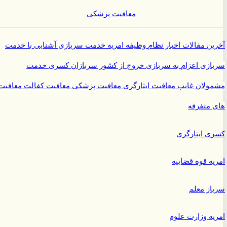
معافیت پزشکی
ن مقالات
اخبار نظام وظیفه
امریه
خدمت سربازی
آشنایی با خدمت
ازی
اعزام به سربازی
خروج از کشور سربازان
کسری خدمت
ولان غایب
معافیت ایثارگری
معافیت پزشکی
معافیت کفالت
معافیت
متفرقه
 ایثارگری
ه قوه قضاییه
ز معلم
ه وزارت علوم