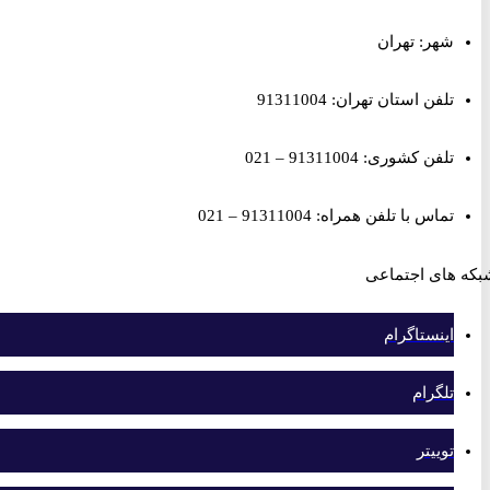
شهر: تهران
تلفن استان تهران: 91311004
تلفن کشوری: 91311004 – 021
تماس با تلفن همراه: 91311004 – 021
های اجتماعی
اینستاگرام
تلگرام
توییتر