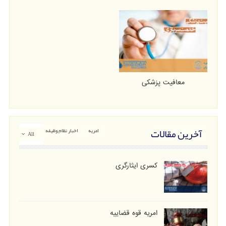
معافیت پزشکی
آخرین مقالات
امریه
اخبار نظام وظیفه
All
کسری ایثارگری
امریه قوه قضاییه