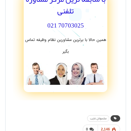
تلفنی
70703025 021
همین حالا با برترین مشاورین نظام وظیفه تماس
بگیر
مشمولان غایب
0
2,146