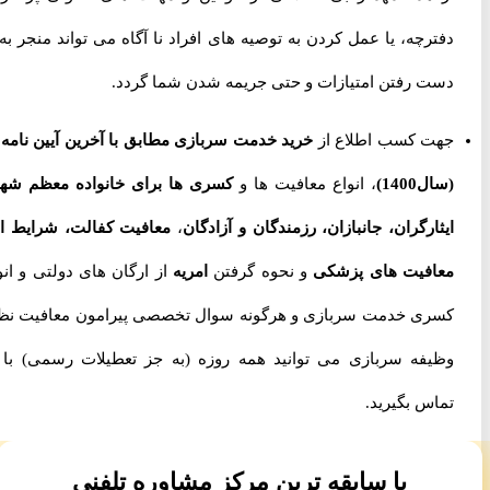
دفترچه، یا عمل کردن به توصیه های افراد نا آگاه می تواند منجر به از
دست رفتن امتیازات و حتی جریمه شدن شما گردد.
جهت کسب اطلاع از
خرید خدمت سربازی مطابق با آخرین آیین نامه ها
(سال1400)
، انواع معافیت ها و
کسری ها برای خانواده معظم شهدا،
ایثارگران، جانبازان، رزمندگان و آزادگان
،
معافیت کفالت، شرایط اخذ
معافیت های پزشکی
و نحوه گرفتن
امریه
از ارگان های دولتی و انواع
کسری خدمت سربازی و هرگونه سوال تخصصی پیرامون معافیت نظام
وظیفه سربازی می توانید همه روزه (به جز تعطیلات رسمی) با ما
تماس بگیرید.
با سابقه ترین مرکز مشاوره تلفنی