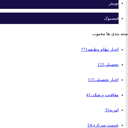
توییتر
فیسبوک
بندی ها محبوب
اخبار نظام وظیفه
771
تحصیلی
122
اخبار تحصیلی
115
معافیت پزشکی
41
امریه
35
خدمت سربازی
24