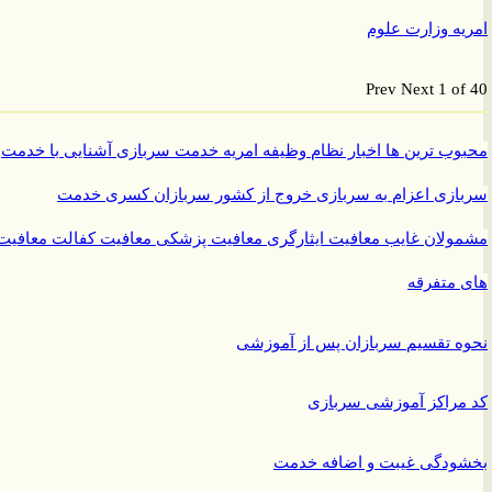
ه وزارت علوم
Prev
Next
1 o
ب ترین ها
اخبار نظام وظیفه
امریه
خدمت سربازی
آشنایی با خدمت
ازی
اعزام به سربازی
خروج از کشور سربازان
کسری خدمت
ولان غایب
معافیت ایثارگری
معافیت پزشکی
معافیت کفالت
معافیت
متفرقه
 تقسیم سربازان پس از آموزشی
راکز آموزشی سربازی
ودگی غیبت و اضافه خدمت