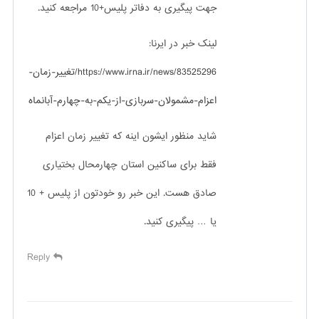
جهت پیگیری به دفاتر پلیس+10 مراجعه کنید.
لینک خبر در ایرنا:
https://www.irna.ir/news/83525296/تغییر-زمان-
اعزام-مشمولان-سربازی-از-یکم-به-چهارم-آبانماه
شاید منظور ایشون اینه که تغییر زمان اعزام
فقط برای ساکنین استان چهارمحال بختیاری
صادق هست. این خبر رو خودتون از پلیس + 10
یا … پیگیری کنید.
Reply