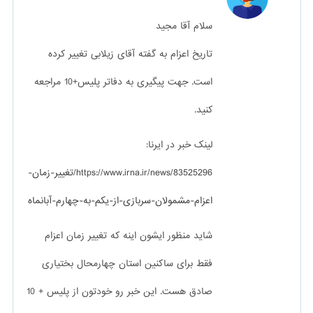
سلام آقا مجید
تاریخ اعزام به گفته آقای زیلابی تغییر کرده
است. جهت پیگیری به دفاتر پلیس+10 مراجعه
کنید.
لینک خبر در ایرنا:
https://www.irna.ir/news/83525296/تغییر-زمان-
اعزام-مشمولان-سربازی-از-یکم-به-چهارم-آبانماه
شاید منظور ایشون اینه که تغییر زمان اعزام
فقط برای ساکنین استان چهارمحال بختیاری
صادق هست. این خبر رو خودتون از پلیس + 10