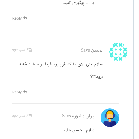
یا … پیگیری کنید.
Reply
محسن
Says
7 سال ago
سلام. ینی الان ما که قرار بود فردا بریم باید شنبه
بریم؟؟؟
Reply
باران مشاوره
Says
7 سال ago
سلام محسن جان