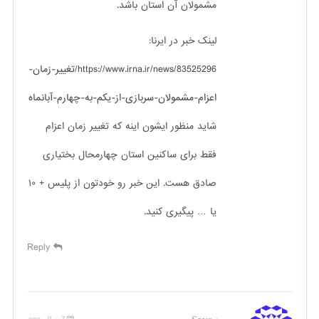
مشمولان آن استان باشد.
لینک خبر در ایرنا:
https://www.irna.ir/news/83525296/تغییر-زمان-
اعزام-مشمولان-سربازی-از-یکم-به-چهارم-آبانماه
شاید منظور ایشون اینه که تغییر زمان اعزام
فقط برای ساکنین استان چهارمحال بختیاری
صادق هست. این خبر رو خودتون از پلیس + ۱۰
یا … پیگیری کنید.
Reply