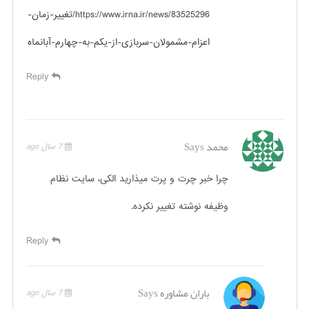
https://www.irna.ir/news/83525296/تغییر-زمان-
اعزام-مشمولان-سربازی-از-یکم-به-چهارم-آبانماه
Reply
محمد
Says
7 سال ago
چرا خبر چرت و پرت میذارید الکی، سایت نظام
وظیفه نوشته تغییر نکرده.
Reply
باران مشاوره
Says
7 سال ago