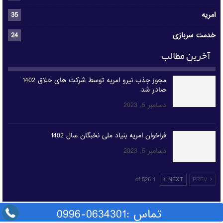
امریه
35
خدمت سربازی
24
آخرین مطالب
مجوز جذب نیرو امریه توسط شرکت های خلاق 1402
صادر شد
دسامبر 5, 2023
فراخوان امریه بنیاد ملی نخبگان سال 1402
دسامبر 5, 2023
1 of 526
NEXT
PREV
تماس :0634301-0996