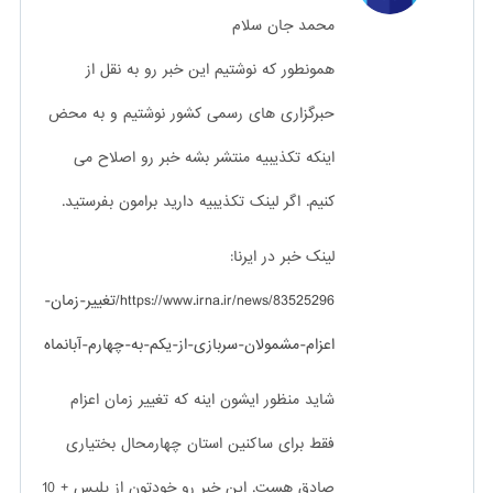
محمد جان سلام
همونطور که نوشتیم این خبر رو به نقل از
حبرگزاری های رسمی کشور نوشتیم و به محض
اینکه تکذیبیه منتشر بشه خبر رو اصلاح می
کنیم. اگر لینک تکذیبیه دارید برامون بفرستید.
لینک خبر در ایرنا:
https://www.irna.ir/news/83525296/تغییر-زمان-
اعزام-مشمولان-سربازی-از-یکم-به-چهارم-آبانماه
شاید منظور ایشون اینه که تغییر زمان اعزام
فقط برای ساکنین استان چهارمحال بختیاری
صادق هست. این خبر رو خودتون از پلیس + 10