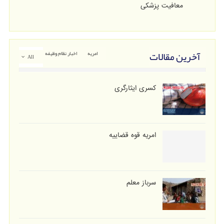
معافیت پزشکی
آخرین مقالات
امریه
اخبار نظام وظیفه
All
کسری ایثارگری
امریه قوه قضاییه
سرباز معلم