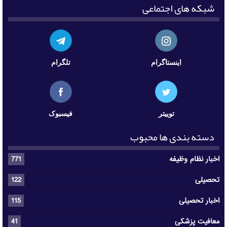
شبکه های اجتماعی
اینستاگرام
تلگرام
توییتر
فیسبوک
دسته بندی ها محبوب
اخبار نظام وظیفه
771
تحصیلی
122
اخبار تحصیلی
115
معافیت پزشکی
41