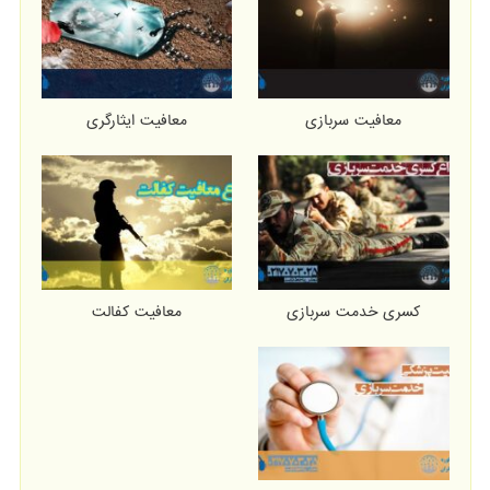
معافیت سربازی
معافیت ایثارگری
کسری خدمت سربازی
معافیت کفالت