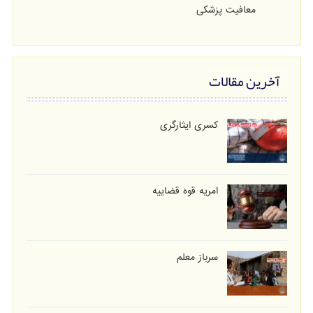
معافیت پزشکی
آخرین مقالات
کسری ایثارگری
امریه قوه قضاییه
سرباز معلم