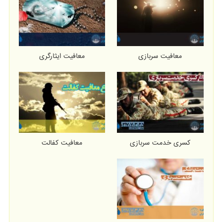
معافیت سربازی
معافیت ایثارگری
کسری خدمت سربازی
معافیت کفالت