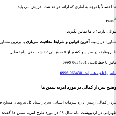
تمالاً با توجه به آماری که ارائه خواهد شد، افزایش می یابد.
 دارید؟
با ما تماس بگیرید
ه در زمینه
آخرین قوانین و شرایط معافیت سربازی
با برترین مشاوران
 در سراسر کشور از 8 صبح الی 12 شب حتی ایام تعطیل
با خط ثابت :
0634301-0996
با تلفن همراه:
0634301-0996
 سردار کمالی در مورد امریه سمن ها
 کمالی رییس اداره سرمایه انسانی سرباز ستاد کل نیروهای مسلح طی
اظهاراتی در اردیبهشت ماه سال 98 در مورد طرح امریه سمن ها گفت: این