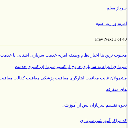
ز معلم
ه وزارت علوم
Prev
Next
1 o
ب ترین ها
اخبار نظام وظیفه
امریه
خدمت سربازی
آشنایی با خدمت
ازی
اعزام به سربازی
خروج از کشور سربازان
کسری خدمت
ولان غایب
معافیت ایثارگری
معافیت پزشکی
معافیت کفالت
معافیت
متفرقه
 تقسیم سربازان پس از آموزشی
راکز آموزشی سربازی