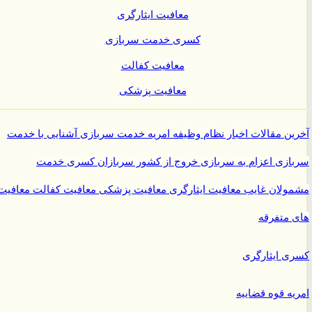
معافیت ایثارگری
کسری خدمت سربازی
معافیت کفالت
معافیت پزشکی
ن مقالات
اخبار نظام وظیفه
امریه
خدمت سربازی
آشنایی با خدمت
ازی
اعزام به سربازی
خروج از کشور سربازان
کسری خدمت
ولان غایب
معافیت ایثارگری
معافیت پزشکی
معافیت کفالت
معافیت
متفرقه
 ایثارگری
ه قوه قضاییه