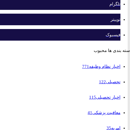
تلگرام
توییتر
فیسبوک
بندی ها محبوب
اخبار نظام وظیفه
771
تحصیلی
122
اخبار تحصیلی
115
معافیت پزشکی
41
امریه
35