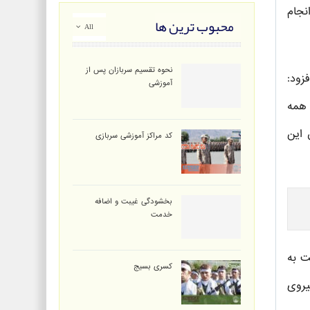
نجام
محبوب ترین ها
All
نحوه تقسیم سربازان پس از
زود:
آموزشی
 همه
 این
کد مراکز آموزشی سربازی
بخشودگی غیبت و اضافه
خدمت
ت به
کسری بسیج
یروی