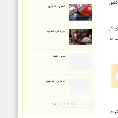
ان می برد. ایران با توجه به وسعت و طول مرزها بالغ بر ۸۷۰۰ کیلومتر مرز آبی و خاکی و با وجود 15 کشور
کسری ایثارگری
ی در
امریه قوه قضاییه
ت به
سرباز معلم
امریه وزارت علوم
1 of 40
NEXT
PREV
ی گردد.