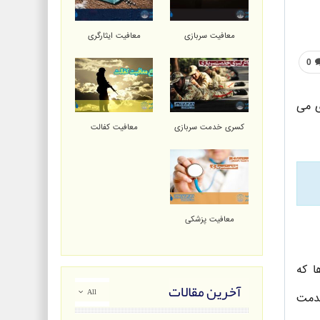
معافیت سربازی
معافیت ایثارگری
0
ی می
کسری خدمت سربازی
معافیت کفالت
معافیت پزشکی
ا که
آخرین مقالات
All
خدمت