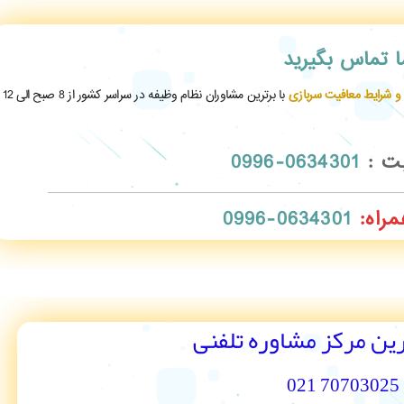
ما تماس بگیرید
 و شرایط معافیت سربازی
با برترین مشاوران نظام وظیفه در سراسر کشور از 8 صبح الی 12
بت :
0634301-0996
مراه:
0634301-0996
رین مرکز مشاوره تلفنی
70703025 021