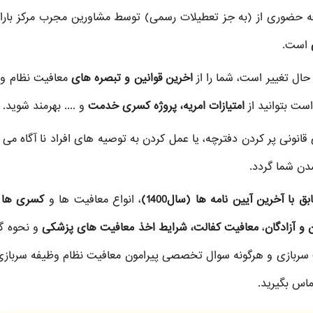
عه حضوری از
(به جز تعطیلات رسمی) توسط مشاورین مجرب مرکز باران
است.
 حال تغییر است، شما را از
اخرین قوانین و تبصره های
معافیت نظام و
ست بتوانید از
امتیازات امریه، پروژه کسری خدمت
و .... بهرمند شوید.
قانونی پر کردن دفترچه، یا عمل کردن به توصیه های افراد نا آگاه می ت
دن شما گردد.
ا آخرین آیین نامه ها (سال1400)
، انواع معافیت ها و
کسری ها ب
 و آزادگان
،
معافیت کفالت، شرایط اخذ معافیت های پزشکی
و نحوه گ
 سربازی و هرگونه سوال تخصصی پیرامون معافیت نظام وظیفه سرباز
ماس بگیرید.