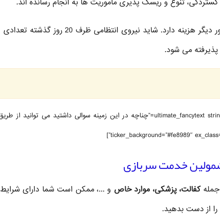
تردگی، تنوع و ریسک پذیری ماموریت ها به انجام رسانده اند.
سردار عزیزی ادامه داد: برقراری امنیت مانند تمامی امور دیگر هزینه دارد. شاید نیروی انتظامی ظرف 0
پذیرفته می شود.
[ultimate_fancytext strings_textspeed=”35″ strings_backspeed=”0″ fancytext_strings=”چناچه در این زمینه سوالی داشتید می توانید 
 جمله
کفالت، پزشکی، موارد خاص
و ...، ممکن است شما دارای شرایط
 را از دست بدهید.