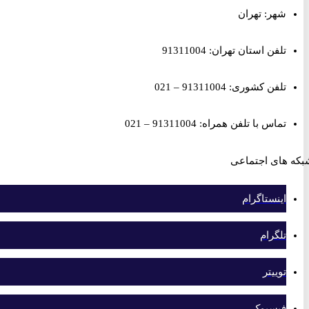
شهر: تهران
تلفن استان تهران: 91311004
تلفن کشوری: 91311004 – 021
تماس با تلفن همراه: 91311004 – 021
های اجتماعی
اینستاگرام
تلگرام
توییتر
فیسبوک