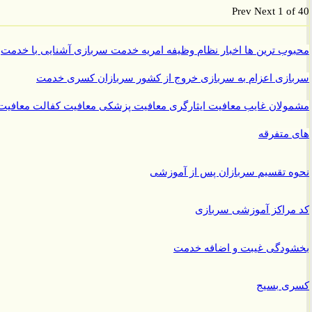
Prev
Next
1 o
ب ترین ها
اخبار نظام وظیفه
امریه
خدمت سربازی
آشنایی با خدمت
ازی
اعزام به سربازی
خروج از کشور سربازان
کسری خدمت
ولان غایب
معافیت ایثارگری
معافیت پزشکی
معافیت کفالت
معافیت
متفرقه
 تقسیم سربازان پس از آموزشی
راکز آموزشی سربازی
ودگی غیبت و اضافه خدمت
ی بسیج