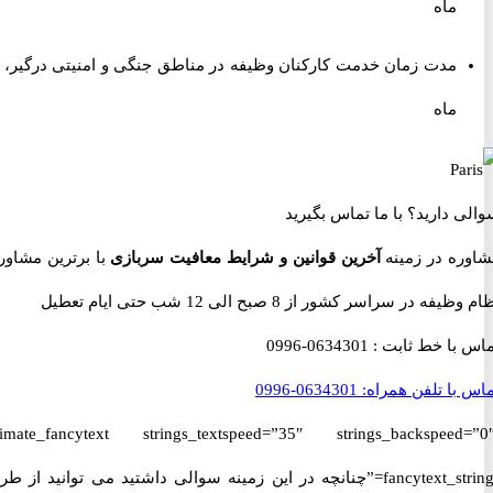
ماه
مدت زمان خدمت کارکنان وظیفه در مناطق جنگی و امنیتی درگیر، ۱۸
ماه
 دارید؟
با ما تماس بگیرید
ه در زمینه
آخرین قوانین و شرایط معافیت سربازی
با برترین مشاوران
 در سراسر کشور از 8 صبح الی 12 شب حتی ایام تعطیل
با خط ثابت :
0634301-0996
با تلفن همراه:
0634301-0996
[ultimate_fancytext strings_textspeed=”35″ strings_backspeed
fancytext_strings=”چنانچه در این زمینه سوالی داشتید می توانید از طریق