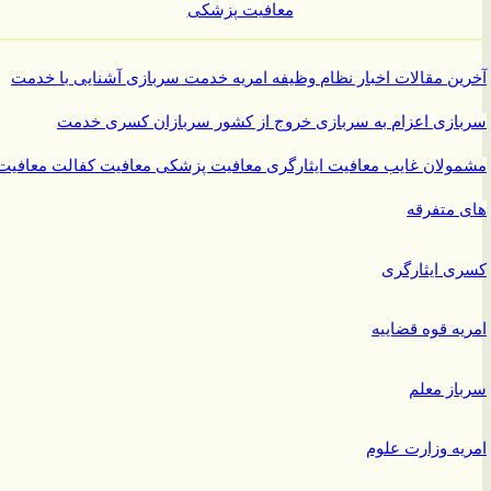
معافیت پزشکی
ن مقالات
اخبار نظام وظیفه
امریه
خدمت سربازی
آشنایی با خدمت
ازی
اعزام به سربازی
خروج از کشور سربازان
کسری خدمت
ولان غایب
معافیت ایثارگری
معافیت پزشکی
معافیت کفالت
معافیت
متفرقه
 ایثارگری
ه قوه قضاییه
ز معلم
ه وزارت علوم