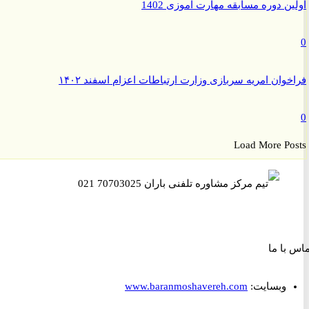
ن دوره مسابقه مهارت آموزی 1402
وان امریه سربازی وزارت ارتباطات اعزام اسفند ۱۴۰۲
Load More P
ا ما
وبسایت:
www.baranmoshavereh.com