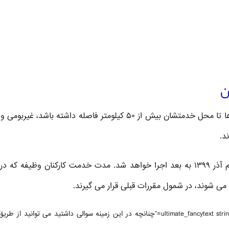
ن
کارکنان وظیفه‌ای که شهر یا روستای محل سکونت آن ها تا محل خدمتشان بیش از ۵۰ کیلومتر فاصله داشته باشد، غ
این مقررات برای مشمولین وظیفه اعزامی از تاریخ یکم آذر ۱۳۹۹ به بعد اجرا خواهد شد. مدت خدمت کارکنان وظیفه ک
[ultimate_fancytext strings_textspeed=”35″ strings_backspeed=”0″ fancytext_strings=”چنانچه در این زمینه سوالی داشتید می توانید