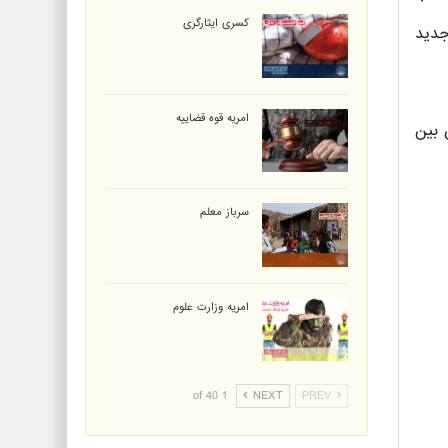
کسری ایثارگری
جدید
امریه قوه قضاییه
 کنند. در این بین
سرباز معلم
امریه وزارت علوم
1 of 40
NEXT
PREV