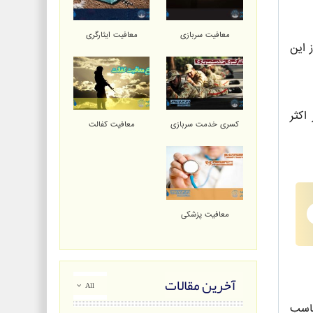
معافیت سربازی
معافیت ایثارگری
 این
اکثر
کسری خدمت سربازی
معافیت کفالت
معافیت پزشکی
آخرین مقالات
All
ناسب