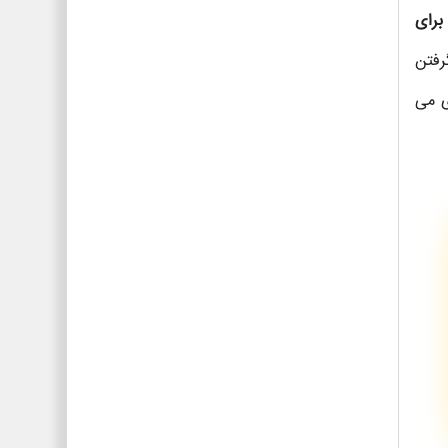
رای
رفتن
ی می