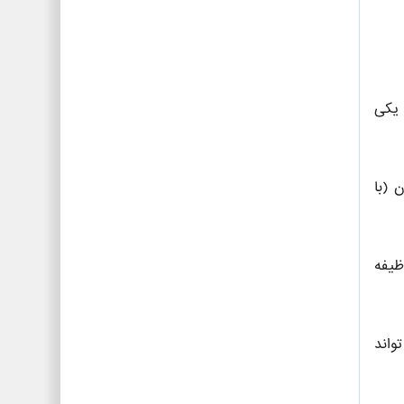
 یکی
 (با
ظیفه
واند