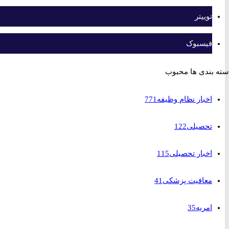
توییتر
فیسبوک
بندی ها محبوب
اخبار نظام وظیفه
771
تحصیلی
122
اخبار تحصیلی
115
معافیت پزشکی
41
امریه
35