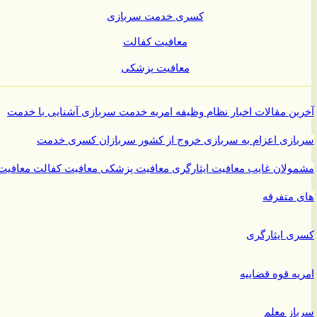
کسری خدمت سربازی
معافیت کفالت
معافیت پزشکی
ن مقالات
اخبار نظام وظیفه
امریه
خدمت سربازی
آشنایی با خدمت
ازی
اعزام به سربازی
خروج از کشور سربازان
کسری خدمت
ولان غایب
معافیت ایثارگری
معافیت پزشکی
معافیت کفالت
معافیت
متفرقه
 ایثارگری
ه قوه قضاییه
ز معلم