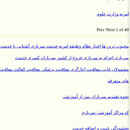
ه وزارت علوم
Prev
Next
1 o
ب ترین ها
اخبار نظام وظیفه
امریه
خدمت سربازی
آشنایی با خدمت
ازی
اعزام به سربازی
خروج از کشور سربازان
کسری خدمت
ولان غایب
معافیت ایثارگری
معافیت پزشکی
معافیت کفالت
معافیت
متفرقه
 تقسیم سربازان پس از آموزشی
راکز آموزشی سربازی
ودگی غیبت و اضافه خدمت