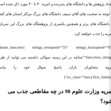
تعداد پژوهش ها و دانشگاه های پذیرنده و امریه ۳۰ تا ۴۰ مورد ذکر شده است.
جه به صحبت های آقای سیف دانشگاه های بزرگ مراکز استان های کشور
شگاه های برتر و همچنین یکسری از پژوهشگاه های بزرگ این سربازان
را جذب خواهند کرد.
[ultimate_fancytext strings_textspeed=”35″ strings_backspeed
fancytext_strings=”چناچه در این زمینه سوالی داشتید می توانید از طریق
 مشاوران باران پاسخ سوال خود را بیابید.”
ex_class=”fancyText_Sar
امریه وزارت علوم 98 در چه مقاطعی جذب می
؟