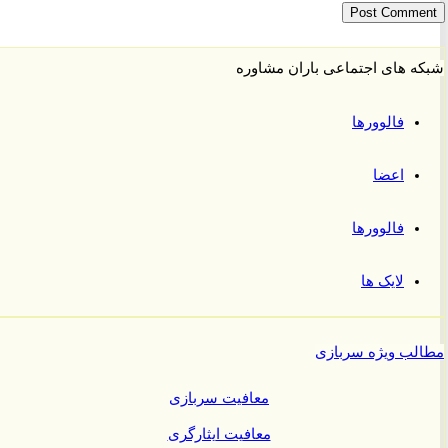
 های اجتماعی باران مشاوره
فالوورها
اعضا
فالوورها
لایک ها
ب ویژه سربازی
معافیت سربازی
معافیت ایثارگری