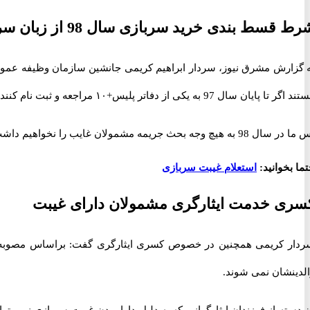
ط قسط بندی خرید سربازی سال 98 از زبان سردار کریمی
ر تا پایان سال 97 به یکی از دفاتر پلیس+۱۰ مراجعه و ثبت نام کنند و یک قسط از 13 قسط را پرداخت کنند، می توانند در سال 98 الباقی اقساط خود را پرداخت کنند.
ل 98 به هیچ وجه بحث جریمه مشمولان غایب را نخواهیم داشت فقط اقساطی که در سال 97 تعیین می شود را مشمولان می توانند در سال 98 پرداخت کنند.
ما بخوانید:
استعلام غیبت سربازی
سری خدمت ایثارگری مشمولان دارای غیبت
ردار کریمی همچنین در خصوص کسری ایثارگری گفت: براساس مصوبه ستا
الدینشان نمی شوند.