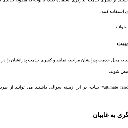
 استفاده کنند.
بخوانید.
یبت
 به محل خدمت پدرانشان مراجعه نمایند و کسری خدمت پدرانشان را در سا
خیص شوند.
[ultimate_fancytext strings_textspeed=”35″ strings_backspeed=”0″ fancytext_strings=”چناچه در 
ی به غایبان