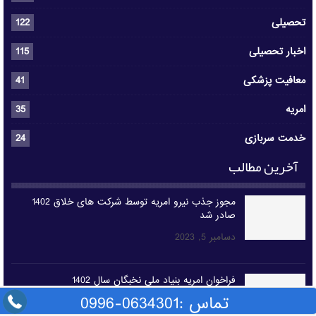
تحصیلی
122
اخبار تحصیلی
115
معافیت پزشکی
41
امریه
35
خدمت سربازی
24
آخرین مطالب
مجوز جذب نیرو امریه توسط شرکت های خلاق 1402
صادر شد
دسامبر 5, 2023
فراخوان امریه بنیاد ملی نخبگان سال 1402
تماس :0634301-0996
دسامبر 5, 2023