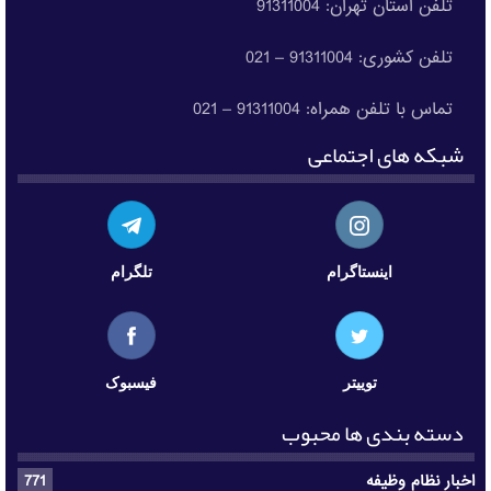
تلفن استان تهران: 91311004
تلفن کشوری: 91311004 – 021
تماس با تلفن همراه: 91311004 – 021
شبکه های اجتماعی
اینستاگرام
تلگرام
توییتر
فیسبوک
دسته بندی ها محبوب
اخبار نظام وظیفه
771