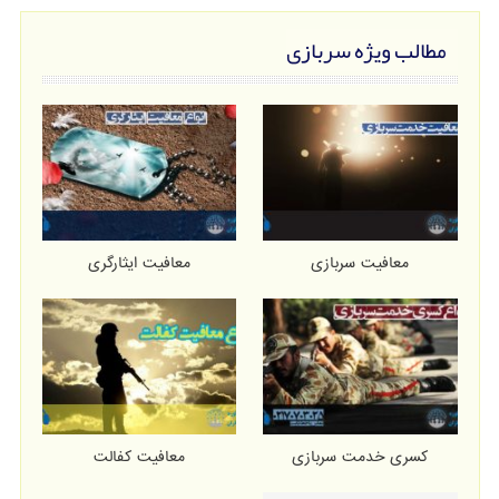
مطالب ویژه سربازی
معافیت سربازی
معافیت ایثارگری
کسری خدمت سربازی
معافیت کفالت