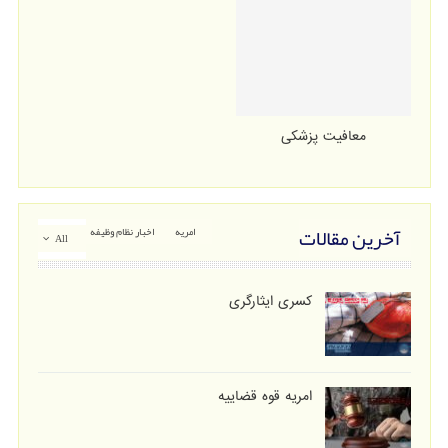
معافیت پزشکی
آخرین مقالات
امریه
اخبار نظام وظیفه
All
کسری ایثارگری
امریه قوه قضاییه