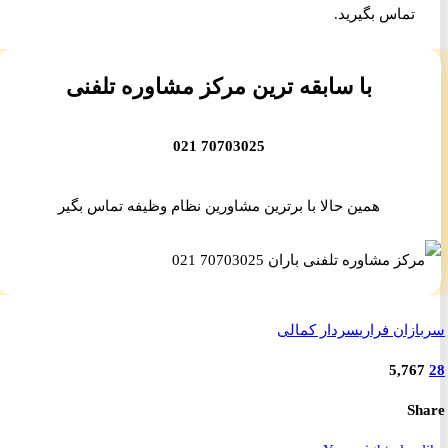
تماس بگیرید.
با سابقه ترین مرکز مشاوره تلفنی
70703025 021
همین حالا با برترین مشاورین نظام وظیفه تماس بگیر
زان فراری
سردار کمالی
5,76
S