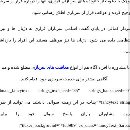
ا دعوت از خانواده های سربازان فراری، آنها را درباره فرار از سربازی
 کرده و عواقب فرار از سربازی اطلاع رسانی شود.
 کمالی در پایان گفت: اسامی سربازان فراری به دژبان ها و نیروی
می داده می شود. دژبان ها نیز موظف هستند این افراد را بازداشت
اوره با افراد آگاه هم از انواع
معافیت های سربازی
مطلع شده و هم با
آگاهی بیشتر برای خدمت سربازی خود اقدام کنید.
[ultimate_fancytext strings_textspeed=”35″ strings_backspeed
fancytext_strings=”چناچه در این زمینه سوالی داشتید می توانید از طریق
 مشاوران باران پاسخ سوال خود را بیابید.”
ticker_background=”#fe8989″ ex_class=”fancyText_Sar