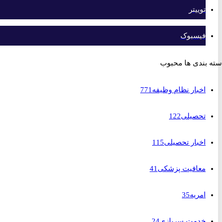
توییتر
فیسبوک
بندی ها محبوب
اخبار نظام وظیفه
771
تحصیلی
122
اخبار تحصیلی
115
معافیت پزشکی
41
امریه
35
خدمت سربازی
24