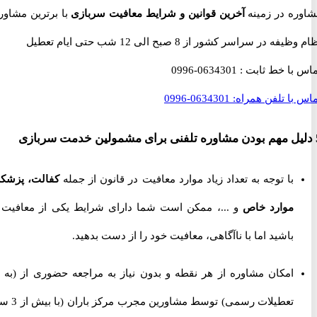
ه در زمینه
آخرین قوانین و شرایط معافیت سربازی
با برترین مشاوران
 در سراسر کشور از 8 صبح الی 12 شب حتی ایام تعطیل
با خط ثابت :
0634301-0996
با تلفن همراه:
0634301-0996
با توجه به تعداد زیاد موارد معافیت در قانون از جمله
کفالت، پزشکی،
موارد خاص
و ...، ممکن است شما دارای شرایط یکی از معافیت ها
باشید اما با ناآگاهی، معافیت خود را از دست بدهید.
امکان مشاوره از هر نقطه و بدون نیاز به مراجعه حضوری از
(به جز
تعطیلات رسمی) توسط مشاورین مجرب مرکز باران (با بیش از 3 سال