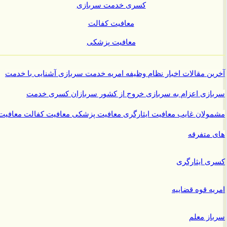
کسری خدمت سربازی
معافیت کفالت
معافیت پزشکی
ن مقالات
اخبار نظام وظیفه
امریه
خدمت سربازی
آشنایی با خدمت
ازی
اعزام به سربازی
خروج از کشور سربازان
کسری خدمت
ولان غایب
معافیت ایثارگری
معافیت پزشکی
معافیت کفالت
معافیت
متفرقه
 ایثارگری
ه قوه قضاییه
ز معلم