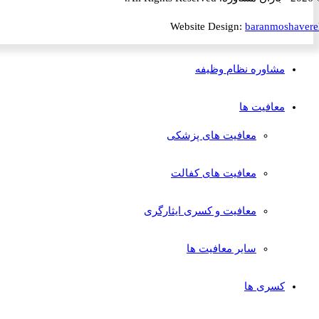
Website Design:
baranmosha
مشاوره نظام وظیفه
معافیت ها
معافیت های پزشکی
معافیت های کفالت
معافیت و کسری ایثارگری
سایر معافیت ها
کسری ها