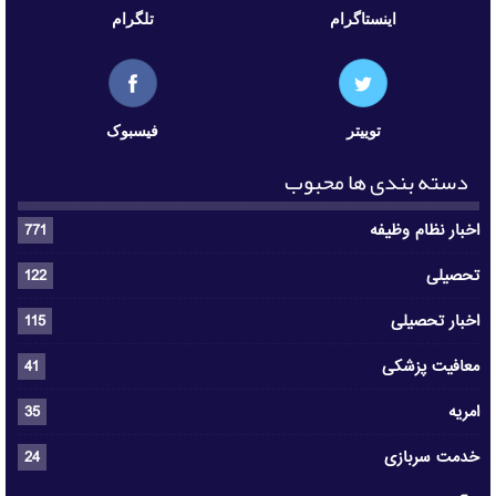
اینستاگرام
تلگرام
توییتر
فیسبوک
دسته بندی ها محبوب
اخبار نظام وظیفه
771
تحصیلی
122
اخبار تحصیلی
115
معافیت پزشکی
41
امریه
35
خدمت سربازی
24