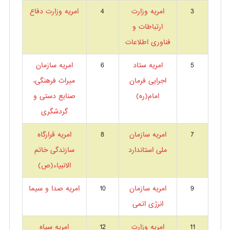
3
امریه وزارت
4
امریه وزارت دفاع
ارتباطات و
فناوری اطلاعات
5
امریه ستاد
6
امریه سازمان
اجرایی فرمان
میراث فرهنگی،
امام(ره)
صنایع دستی و
گردشگری
7
امریه سازمان
8
امریه قرارگاه
ملی استاندارد
سازندگی خاتم
الانبیاء(ص)
9
امریه سازمان
10
امریه صدا و سیما
انرژی اتمی
11
امریه وزارت
12
امریه سپاه