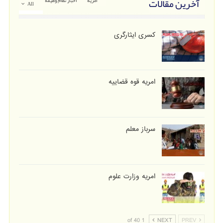
آخرین مقالات
امریه
اخبار نظام وظیفه
All
کسری ایثارگری
امریه قوه قضاییه
سرباز معلم
امریه وزارت علوم
1 of 40
NEXT
PREV