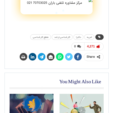
امریه
دکترا
کارشناسی ارشد
مقطع کارشناسی
0
4,271
Share
You Might Also Like