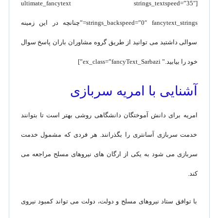
[ultimate_fancytext strings_textspeed=”35″
strings_backspeed=”0″ fancytext_strings=”چنانچه در این زمینه
سوالی داشتید می توانید از طریق گروه مشاوران باران پاسخ سوال
خود را بیابید.” ex_class=”fancyText_Sarbazi”]
آشنایی با امریه سربازی
امریه برای دانش آموختگان دانشگاهی روشی بهتر است تا بتوانند
خدمت سربازی آسانتری را بگذرانند. هر فردی که مشمول خدمت
سربازی می شود به یکی از ارگان های نیروهای مسلح مراجعه می
کند.
با توافق ستاد نیروهای مسلح و دولت، دولت می تواند کمبود نیروی