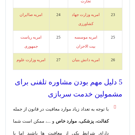
تجارت
23
امریه وزارت جهاد
24
امریه صاایران
کشاورزی
25
امریه موسسه
25
امریه ریاست
بیت الاحزان
جمهوری
26
امریه دانش بنیان
27
امریه وزارت علوم
5 دلیل مهم بودن مشاوره تلفنی برای
مشمولین خدمت سربازی
با توجه به تعداد زیاد موارد معافیت در قانون از جمله
کفالت، پزشکی، موارد خاص
و ...، ممکن است شما
دارای شرایط یکی از معافیت ها باشید اما با