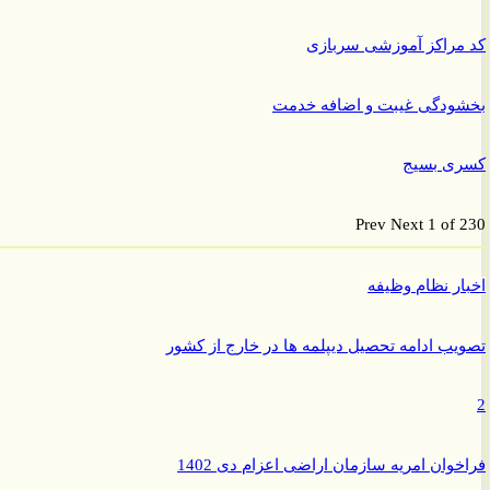
راکز آموزشی سربازی
ودگی غیبت و اضافه خدمت
ی بسیج
Prev
Next
1 of
ر نظام وظیفه
ب ادامه تحصیل دیپلمه ها در خارج از کشور
وان امریه سازمان اراضی اعزام دی 1402