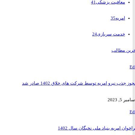
معافیت پزشکی
41
امریه
35
خدمت سربازی
24
 مطالب
ذب نیرو امریه توسط شرکت های خلاق 1402 صادر شد
2023
ن امریه بنیاد ملی نخبگان سال 1402