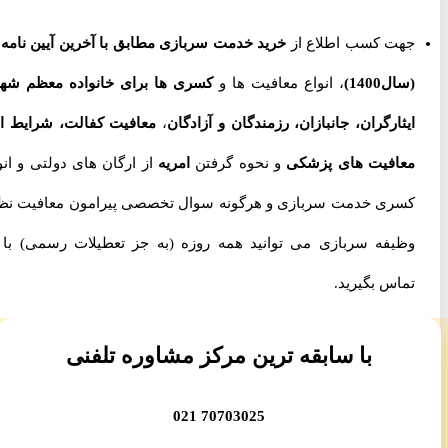
جهت کسب اطلاع از
خرید خدمت سربازی مطابق با آخرین آیین نامه ها
(سال1400)
، انواع معافیت ها و
کسری ها برای خانواده معظم شهدا،
ایثارگران، جانبازان، رزمندگان و آزادگان
،
معافیت کفالت، شرایط اخذ
معافیت های پزشکی
و نحوه گرفتن
امریه
از ارگان های دولتی و انواع
کسری خدمت سربازی و هرگونه سوال تخصصی پیرامون معافیت نظام
وظیفه سربازی می توانید همه روزه (به جز تعطیلات رسمی) با ما
تماس بگیرید.
با سابقه ترین مرکز مشاوره تلفنی
70703025 021