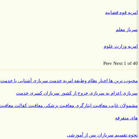
ه قوه قضاییه
ز معلم
ه وزارت علوم
Prev
Next
1 o
ب ترین ها
اخبار نظام وظیفه
امریه
خدمت سربازی
آشنایی با خدمت
ازی
اعزام به سربازی
خروج از کشور سربازان
کسری خدمت
ولان غایب
معافیت ایثارگری
معافیت پزشکی
معافیت کفالت
معافیت
متفرقه
 تقسیم سربازان پس از آموزشی