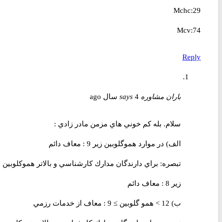
Mchc:29
Mcv:74
Reply
باران مشاوره
4 سال ago
says
سلام. بله كم خوني هاي مزمن مادر زادي :
الف) در موارد هموگلوبين زير 9 : معاف دائم
تبصره: براي دارندگان مدارك کارشناسي و بالاتر هموكلوبين
زير 8 : معاف دائم
ب) 12 > همو گلوبين ≥ 9 : معاف از خدمات رزمي