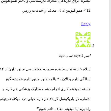
تبصره- براي دارندگان مدارك کارشناسي و بالاتر هموكلوبين
12 > همو گلوبين ≥ 8 : معاف از خدمات رزمي
Reply
امیر
2 سال ago
says
سلام خسته نباشید بنده سربازم و تالاسمی مینور دارن از ۱۴
سالگی دارم و الان ۲۰ یالمه هنوز مینور دارم همیشه گیج
هستم نمیتونم کاری انجام دهم و مدارک پزشکی هم دارم و
شماره دو واریکوسل گرید۳ هم دارم خیلی درد میکنه نمیتونم
راه برم ایا میتونم معاف دائم شوم؟