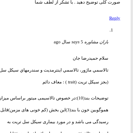
صورت کلی توضیح دهید . با تشکر از لطف شما
Reply
باران مشاوره
5 سال ago
says
سلام حمیدرضا جان
تالاسمي ماژور، تالاسمي اينترمديت و سندرمهاي سيكل سل
(بجز سيکل تريت (trait ) : معاف دائم
توضيحات بند(10):در خصوص تالاسیمی میتور براساس میزان
هموگوبین خون با بند(3)این بخش (کم خونی های مزمن)قابل
رسیدگی می باشد و در مورد بیماری سیکل سل تریت به