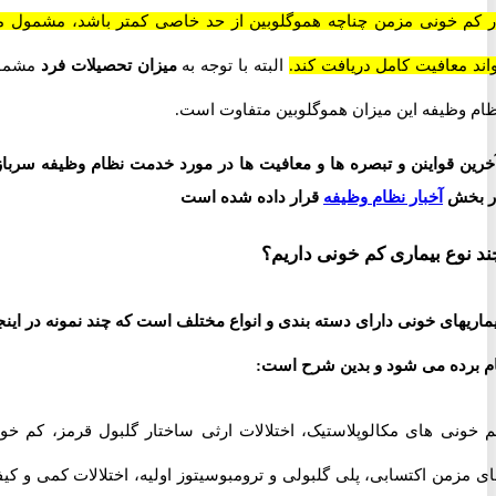
 خونی مزمن چناچه هموگلوبین از حد خاصی کمتر باشد، مشمول می
معافیت کامل دریافت کند.
البته با توجه به
میزان تحصیلات فرد
مشمول
وظیفه این میزان هموگلوبین متفاوت است.
 قواینن و تبصره ها و معافیت ها در مورد خدمت نظام وظیفه سربازی
خش
آخبار نظام وظیفه
قرار داده شده است
وع بیماری کم خونی داریم؟
های خونی دارای دسته بندی و انواع مختلف است که چند نمونه در اینجا
رده می شود و بدین شرح است:
نی های مکالوپلاستیک، اختلالات ارثی ساختار گلبول قرمز، کم خونی
زمن اکتسابی، پلی گلبولی و ترومبوسیتوز اولیه، اختلالات کمی و کیفی