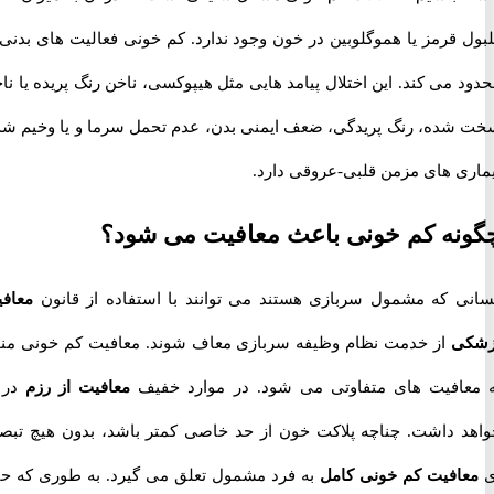
 قرمز یا هموگلوبین در خون وجود ندارد. کم خونی فعالیت های بدنی را
می کند. این اختلال پیامد هایی مثل هیپوکسی، ناخن رنگ پریده یا ناخن
ده، رنگ پریدگی، ضعف ایمنی بدن، عدم تحمل سرما و یا وخیم شدن
ی های مزمن قلبی-عروقی دارد.
ه کم خونی باعث معافیت می شود؟
 که مشمول سربازی هستند می توانند با استفاده از قانون
معافیت
ی
از خدمت نظام وظیفه سربازی معاف شوند. معافیت کم خونی منجر
افیت های متفاوتی می شود. در موارد خفیف
معافیت از رزم
در بر
 داشت. چناچه پلاکت خون از حد خاصی کمتر باشد، بدون هیچ تبصره
فیت کم خونی کامل
به فرد مشمول تعلق می گیرد. به طوری که حتی