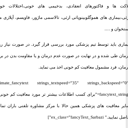
 ها و فاکتورهای انعقادی، بدخیمی های خونی،اختلالات خونی
یماری های هموگلوبینوپاتی ارثی، تالاسمی ماژور، فاویسم، آپلازی مغز
ان و ….
ی باید توسط تیم پزشکی مورد بررسی قرار گیرد. در صورت نیاز روند
 طی شده و در نهایت در صورت عدم درمان و یا مقاومت بدن در برابر
، فرد مشمول معافیت کم خونی اخذ می نماید.
[ultimate_fancytext strings_textspeed=”35″ strings_backspeed
fancytext_strings=”برای کسب اطلاعات بیشتر تر مورد معافیت کم خونی و
معافیت های پزشکی همین حالا با مرکز مشاوره تلفنی باران تماس
ex_class=”fancyText_Sarba”]