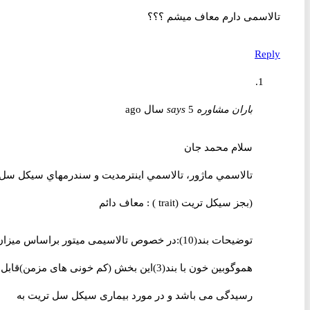
تالاسمی دارم معاف میشم ؟؟؟
Reply
باران مشاوره
5 سال ago
says
سلام محمد جان
تالاسمي ماژور، تالاسمي اينترمديت و سندرمهاي سيكل سل
(بجز سيکل تريت (trait ) : معاف دائم
توضيحات بند(10):در خصوص تالاسیمی میتور براساس میزان
هموگوبین خون با بند(3)این بخش (کم خونی های مزمن)قابل
رسیدگی می باشد و در مورد بیماری سیکل سل تریت به