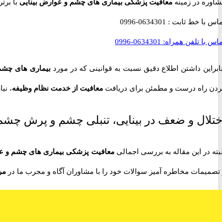
شاوره در زمینه
معافیت پزشکی بیماری های چشم و عوارض بینایی
با برترین 
ماس با خط ثابت :
0634301-0996
اس با تلفن همراه:
0634301-0996
ابراین داشتن اطلاع دقیق نسبت به قوانینی که در مورد
بیماری های چشم
ردن راه درست و مطمئن برای دریافت
معافیت از خدمت نظام وظیفه
، نی
ختلال و ضعف در بینایی، تنبلی چشم و پرش چشم
بته در این مقاله به بررسی اجمالی
معافیت پزشکی بیماری های چشم
و ع
تصمیمات مخاطره آمیز سوالات خود را با مشاوران آگاه و مجرب ما در
مر