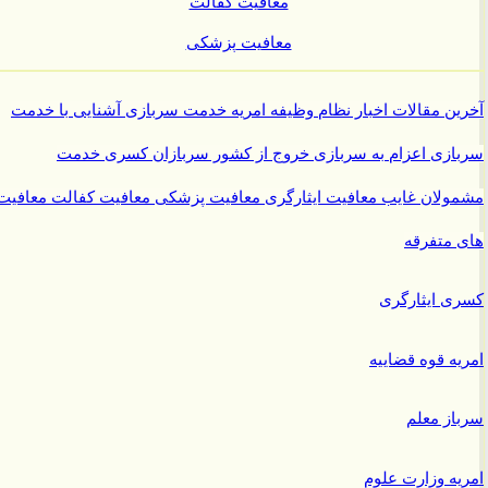
معافیت کفالت
معافیت پزشکی
ن مقالات
اخبار نظام وظیفه
امریه
خدمت سربازی
آشنایی با خدمت
ازی
اعزام به سربازی
خروج از کشور سربازان
کسری خدمت
ولان غایب
معافیت ایثارگری
معافیت پزشکی
معافیت کفالت
معافیت
متفرقه
 ایثارگری
ه قوه قضاییه
ز معلم
ه وزارت علوم