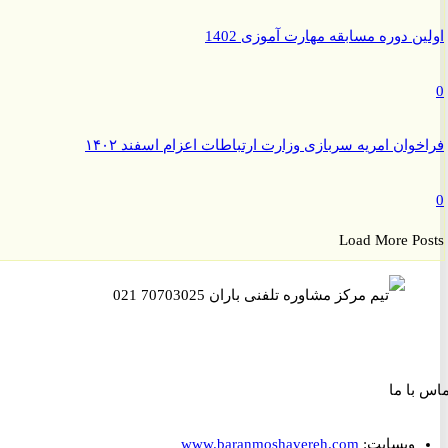
ن دوره مسابقه مهارت آموزی 1402
وان امریه سربازی وزارت ارتباطات اعزام اسفند ۱۴۰۲
Load More P
ا ما
وبسایت:
www.baranmoshavereh.com