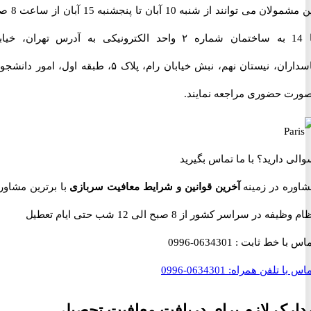
این مشمولان می توانند از شنبه 10 آبان تا پنجشنبه 15 آبان از ساعت 8 صبح
تا 14 به ساختمان شماره ۲ واحد الکترونیکی به آدرس تهران، خیابان
پاسداران، نیستان نهم، نبش خیابان رام، پلاک ۵، طبقه اول، امور دانشجویی
 حضوری مراجعه نمایند.
 دارید؟
با ما تماس بگیرید
ه در زمینه
آخرین قوانین و شرایط معافیت سربازی
با برترین مشاوران
 در سراسر کشور از 8 صبح الی 12 شب حتی ایام تعطیل
با خط ثابت :
0634301-0996
با تلفن همراه:
0634301-0996
ک لازم برای دریافت معافیت تحصیلی