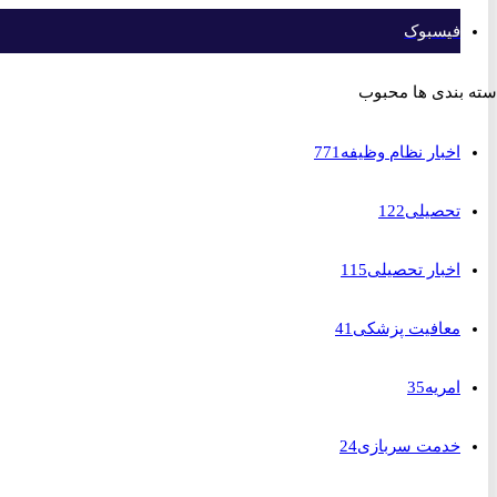
فیسبوک
بندی ها محبوب
اخبار نظام وظیفه
771
تحصیلی
122
اخبار تحصیلی
115
معافیت پزشکی
41
امریه
35
خدمت سربازی
24