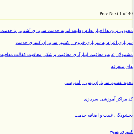
Prev
Next
1 o
ب ترین ها
اخبار نظام وظیفه
امریه
خدمت سربازی
آشنایی با خدمت
ازی
اعزام به سربازی
خروج از کشور سربازان
کسری خدمت
ولان غایب
معافیت ایثارگری
معافیت پزشکی
معافیت کفالت
معافیت
متفرقه
 تقسیم سربازان پس از آموزشی
راکز آموزشی سربازی
ودگی غیبت و اضافه خدمت
ی بسیج