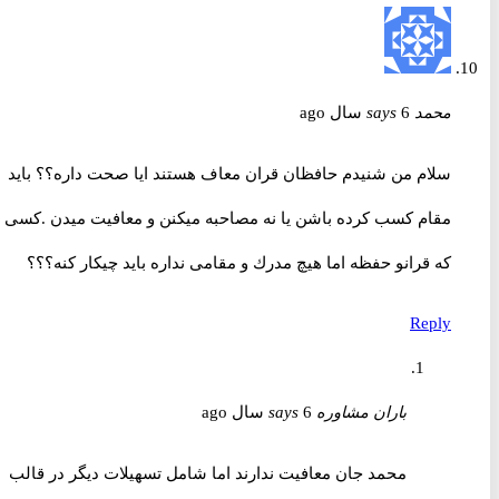
محمد
6 سال ago
says
سلام من شنيدم حافظان قران معاف هستند ايا صحت داره؟؟ بايد
مقام كسب كرده باشن يا نه مصاحبه ميكنن و معافيت ميدن .كسى
كه قرانو حفظه اما هيچ مدرك و مقامى نداره بايد چيكار كنه؟؟؟
Reply
باران مشاوره
6 سال ago
says
محمد جان معافیت ندارند اما شامل تسهیلات دیگر در قالب