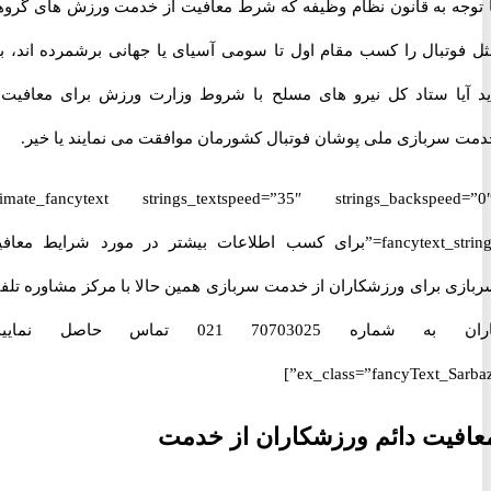
جه به قانون نظام وظیفه که شرط معافیت از خدمت ورزش های گروهی
وتبال را کسب مقام اول تا سومی آسیای یا جهانی برشمرده اند، باید
یا ستاد کل نیرو های مسلح با شروط وزارت ورزش برای معافیت از
سربازی ملی پوشان فوتبال کشورمان موافقت می نمایند یا خیر.
[ultimate_fancytext strings_textspeed=”35″ strings_backspeed
fancytext_strings=”برای کسب اطلاعات بیشتر در مورد شرایط معافیت
ی برای ورزشکاران از خدمت سربازی همین حالا با مرکز مشاوره تلفنی
باران به شماره 70703025 021 تماس حاصل نمایید.”
ex_class=”fancyText_Sar
یت دائم ورزشکاران از خدمت