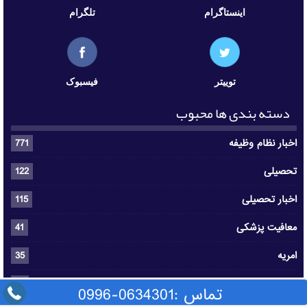
اینستاگرام
تلگرام
توییتر
فیسبوک
دسته بندی ها محبوب
اخبار نظام وظیفه
771
تحصیلی
122
اخبار تحصیلی
115
معافیت پزشکی
41
امریه
35
خدمت سربازی
24
تماس :0634301-0996