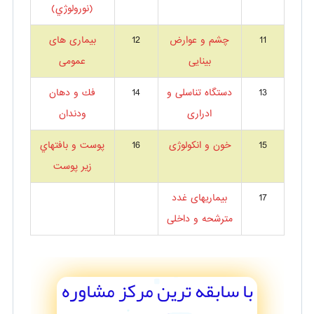
(نورولوژي)
11
چشم و عوارض
12
بیماری های
بینایی
عمومی
13
دستگاه تناسلی و
14
فك و دهان
ادراری
ودندان
15
خون و انكولوژی
16
پوست و بافتهاي
زير پوست
17
بیماریهای غدد
مترشحه و داخلی
با سابقه ترین مرکز مشاوره