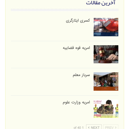
آخرین مقالات
کسری ایثارگری
امریه قوه قضاییه
سرباز معلم
امریه وزارت علوم
1 of 40
NEXT
PREV