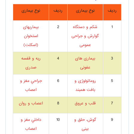
ردیف
نوع بیماری
ردیف
نوع بیماری
1
شکم و دستگاه
2
بیماریهای
گوارش و جراحی
استخوان
عمومی
(اسکلت)
3
بیماری های
4
ریه و قفسه
عفونی
صدری
5
روماتولوژی و
6
جراحي مغز و
بافت همبند
اعصاب
7
قلب و عروق
8
اعصاب و روان
9
گوش، حلق و
10
داخلي مغز و
بینی
اعصاب