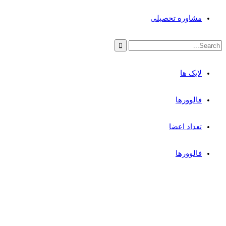
مشاوره تحصیلی
لایک ها
فالوورها
تعداد اعضا
فالوورها