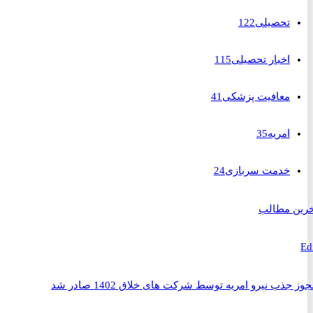
تحصیلی
122
اخبار تحصیلی
115
معافیت پزشکی
41
امریه
35
خدمت سربازی
24
 مطالب
ذب نیرو امریه توسط شرکت های خلاق 1402 صادر شد