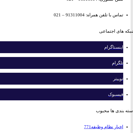
تماس با تلفن همراه: 91311004 – 021
های اجتماعی
اینستاگرام
تلگرام
توییتر
فیسبوک
بندی ها محبوب
اخبار نظام وظیفه
771