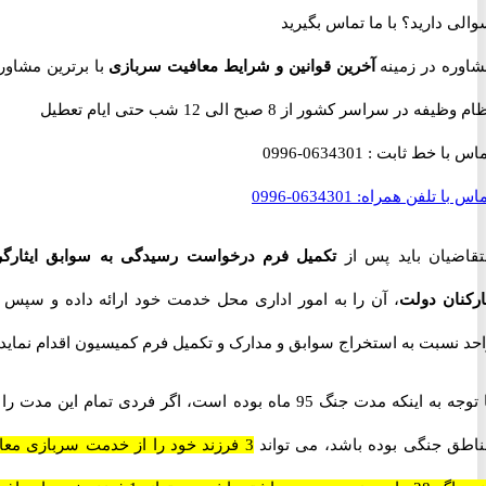
 دارید؟
با ما تماس بگیرید
ه در زمینه
آخرین قوانین و شرایط معافیت سربازی
با برترین مشاوران
 در سراسر کشور از 8 صبح الی 12 شب حتی ایام تعطیل
با خط ثابت :
0634301-0996
با تلفن همراه:
0634301-0996
یان باید پس از
تکمیل فرم درخواست رسیدگی به سوابق ایثارگری
ان دولت
، آن را به امور اداری محل خدمت خود ارائه داده و سپس آن
نسبت به استخراج سوابق و مدارک و تکمیل فرم کمیسیون اقدام نماید.
با توجه به اینکه مدت جنگ 95 ماه بوده است، اگر فردی تمام این مدت را در
 جنگی بوده باشد، می تواند
3 فرزند خود را از خدمت سربازی معاف