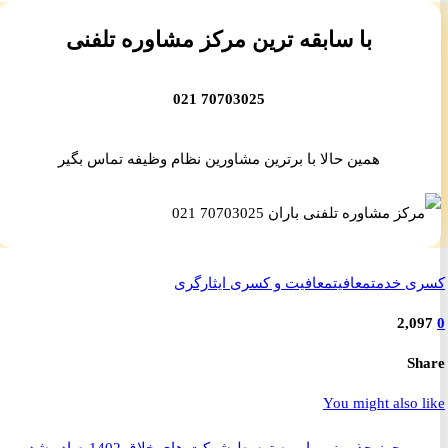
با سابقه ترین مرکز مشاوره تلفنی
70703025 021
همین حالا با برترین مشاورین نظام وظیفه تماس بگیر
ی خدمت
معافیت
معافیت و کسری ایثارگری
2,0
S
You might also 