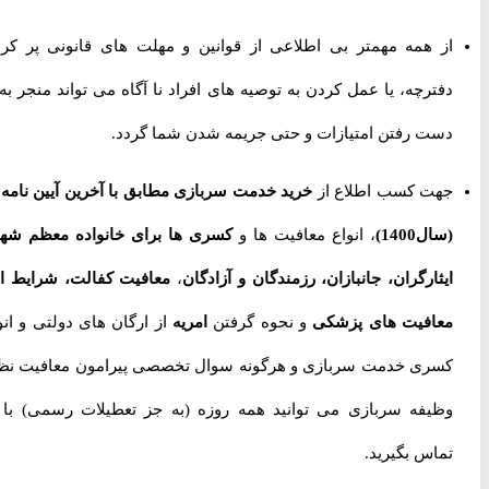
از همه مهمتر بی اطلاعی از قوانین و مهلت های قانونی پر کردن
دفترچه، یا عمل کردن به توصیه های افراد نا آگاه می تواند منجر به از
دست رفتن امتیازات و حتی جریمه شدن شما گردد.
جهت کسب اطلاع از
خرید خدمت سربازی مطابق با آخرین آیین نامه ها
(سال1400)
، انواع معافیت ها و
کسری ها برای خانواده معظم شهدا،
ایثارگران، جانبازان، رزمندگان و آزادگان
،
معافیت کفالت، شرایط اخذ
معافیت های پزشکی
و نحوه گرفتن
امریه
از ارگان های دولتی و انواع
کسری خدمت سربازی و هرگونه سوال تخصصی پیرامون معافیت نظام
وظیفه سربازی می توانید همه روزه (به جز تعطیلات رسمی) با ما
تماس بگیرید.