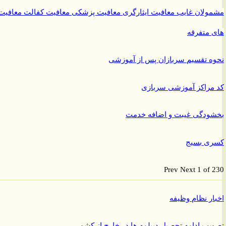
ولان غایب
معافیت ایثارگری
معافیت پزشکی
معافیت کفالت
معافیت
متفرقه
 تقسیم سربازان پس از آموزشی
راکز آموزشی سربازی
ودگی غیبت و اضافه خدمت
ی بسیج
Prev
Next
1 of
ر نظام وظیفه
ب ادامه تحصیل دیپلمه ها در خارج از کشور