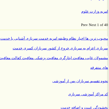
ه وزارت علوم
Prev
Next
1 o
ب ترین ها
اخبار نظام وظیفه
امریه
خدمت سربازی
آشنایی با خدمت
ازی
اعزام به سربازی
خروج از کشور سربازان
کسری خدمت
ولان غایب
معافیت ایثارگری
معافیت پزشکی
معافیت کفالت
معافیت
متفرقه
 تقسیم سربازان پس از آموزشی
راکز آموزشی سربازی
ودگی غیبت و اضافه خدمت