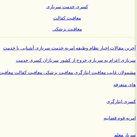
کسری خدمت سربازی
معافیت کفالت
معافیت پزشکی
ن مقالات
اخبار نظام وظیفه
امریه
خدمت سربازی
آشنایی با خدمت
ازی
اعزام به سربازی
خروج از کشور سربازان
کسری خدمت
ولان غایب
معافیت ایثارگری
معافیت پزشکی
معافیت کفالت
معافیت
متفرقه
 ایثارگری
ه قوه قضاییه
ز معلم