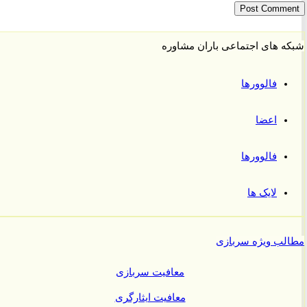
 های اجتماعی باران مشاوره
فالوورها
اعضا
فالوورها
لایک ها
ب ویژه سربازی
معافیت سربازی
معافیت ایثارگری