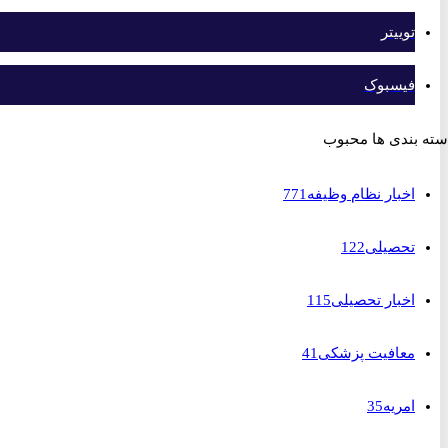
توییتر
فیسبوک
بندی ها محبوب
اخبار نظام وظیفه
771
تحصیلی
122
اخبار تحصیلی
115
معافیت پزشکی
41
امریه
35