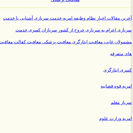
ن مقالات
اخبار نظام وظیفه
امریه
خدمت سربازی
آشنایی با خدمت
ازی
اعزام به سربازی
خروج از کشور سربازان
کسری خدمت
ولان غایب
معافیت ایثارگری
معافیت پزشکی
معافیت کفالت
معافیت
متفرقه
 ایثارگری
ه قوه قضاییه
ز معلم
ه وزارت علوم