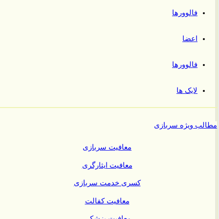
فالوورها
اعضا
فالوورها
لایک ها
ب ویژه سربازی
معافیت سربازی
معافیت ایثارگری
کسری خدمت سربازی
معافیت کفالت
معافیت پزشکی