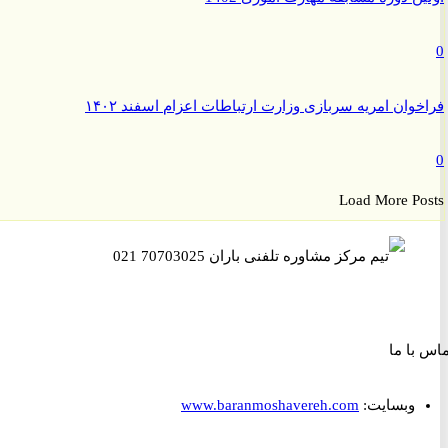
وان امریه سربازی وزارت ارتباطات اعزام اسفند ۱۴۰۲
Load More P
ا ما
وبسایت:
www.baranmoshavereh.com