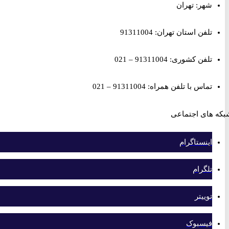
شهر: تهران
تلفن استان تهران: 91311004
تلفن کشوری: 91311004 – 021
تماس با تلفن همراه: 91311004 – 021
های اجتماعی
اینستاگرام
تلگرام
توییتر
فیسبوک