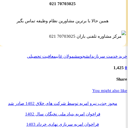
70703025 021
همین حالا با برترین مشاورین نظام وظیفه تماس بگیر
 خدمت سربازی
دانشجو
مشمولان غایب
معافیت تحصیلی
1,4
S
You might also 
مجوز جذب نیرو امریه توسط شرکت های خلاق 1402 صادر شد
فراخوان امریه بنیاد ملی نخبگان سال 1402
فراخوان امریه سربازی نهادی خرداد 1403