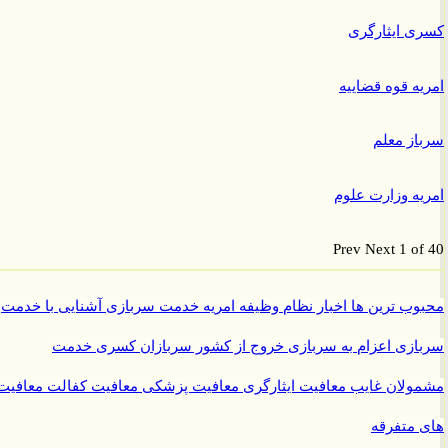
 ایثارگری
ه قوه قضاییه
ز معلم
ه وزارت علوم
Prev
Next
1 o
ب ترین ها
اخبار نظام وظیفه
امریه
خدمت سربازی
آشنایی با خدمت
ازی
اعزام به سربازی
خروج از کشور سربازان
کسری خدمت
ولان غایب
معافیت ایثارگری
معافیت پزشکی
معافیت کفالت
معافیت
متفرقه