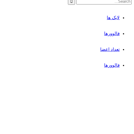
لایک ها
فالوورها
تعداد اعضا
فالوورها