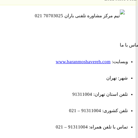
ا ما
وبسایت:
www.baranmoshavereh.com
شهر: تهران
تلفن استان تهران: 91311004
تلفن کشوری: 91311004 – 021
تماس با تلفن همراه: 91311004 – 021