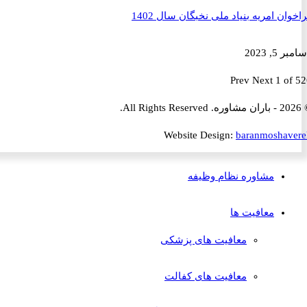
ن امریه بنیاد ملی نخبگان سال 1402
2023
Prev
Next
1 
Website Design:
baranmosha
مشاوره نظام وظیفه
معافیت ها
معافیت های پزشکی
معافیت های کفالت