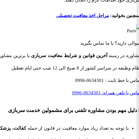
 خود اقدامات لازم را انجان دهند.
ن بخوانید:
مراحل اخذ معافیت تحصیلی
 دارید؟
با ما تماس بگیرید
ه در زمینه
آخرین قوانین و شرایط معافیت سربازی
با برترین مشاوران
 در سراسر کشور از 8 صبح الی 12 شب حتی ایام تعطیل
با خط ثابت :
0634301-0996
با تلفن همراه:
0634301-0996
با توجه به تعداد زیاد موارد معافیت در قانون از جمله
کفالت، پزشکی،