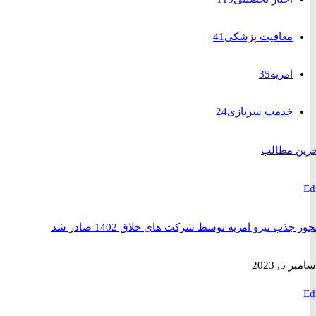
معافیت پزشکی
41
امریه
35
خدمت سربازی
24
 مطالب
ذب نیرو امریه توسط شرکت های خلاق 1402 صادر شد
2023