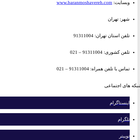
وبسایت:
www.baranmoshavereh.com
شهر: تهران
تلفن استان تهران: 91311004
تلفن کشوری: 91311004 – 021
تماس با تلفن همراه: 91311004 – 021
های اجتماعی
اینستاگرام
تلگرام
توییتر