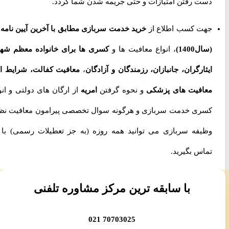
دست رفتن امتیازات و حتی جریمه شدن شما گردد.
جهت کسب اطلاع از
خرید خدمت سربازی مطابق با آخرین آیین نامه ها
(سال1400)
، انواع معافیت ها و
کسری ها برای خانواده معظم شهدا،
ایثارگران، جانبازان، رزمندگان و آزادگان
،
معافیت کفالت، شرایط اخذ
معافیت های پزشکی
و نحوه گرفتن
امریه
از ارگان های دولتی و انواع
کسری خدمت سربازی و هرگونه سوال تخصصی پیرامون معافیت نظام
وظیفه سربازی می توانید همه روزه (به جز تعطیلات رسمی) با ما
تماس بگیرید.
با سابقه ترین مرکز مشاوره تلفنی
70703025 021