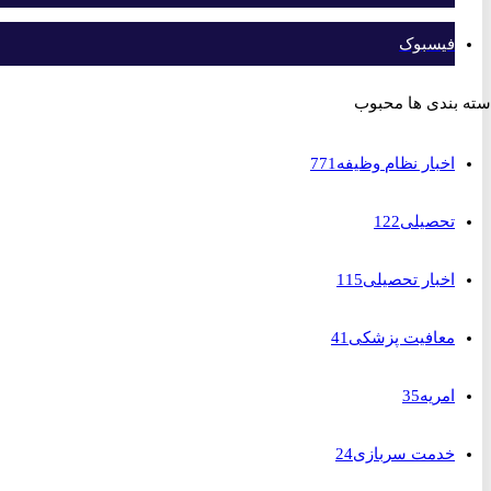
فیسبوک
بندی ها محبوب
اخبار نظام وظیفه
771
تحصیلی
122
اخبار تحصیلی
115
معافیت پزشکی
41
امریه
35
خدمت سربازی
24