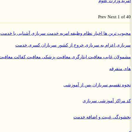
ه وزارت علوم
Prev
Next
1 o
ب ترین ها
اخبار نظام وظیفه
امریه
خدمت سربازی
آشنایی با خدمت
ازی
اعزام به سربازی
خروج از کشور سربازان
کسری خدمت
ولان غایب
معافیت ایثارگری
معافیت پزشکی
معافیت کفالت
معافیت
متفرقه
 تقسیم سربازان پس از آموزشی
راکز آموزشی سربازی
ودگی غیبت و اضافه خدمت