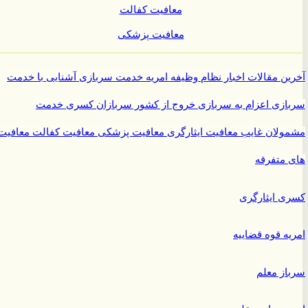
معافیت کفالت
معافیت پزشکی
ن مقالات
اخبار نظام وظیفه
امریه
خدمت سربازی
آشنایی با خدمت
ازی
اعزام به سربازی
خروج از کشور سربازان
کسری خدمت
ولان غایب
معافیت ایثارگری
معافیت پزشکی
معافیت کفالت
معافیت
متفرقه
 ایثارگری
ه قوه قضاییه
ز معلم