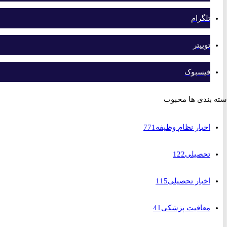
تلگرام
توییتر
فیسبوک
بندی ها محبوب
اخبار نظام وظیفه
771
تحصیلی
122
اخبار تحصیلی
115
معافیت پزشکی
41