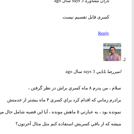
باران مشاوره
3 سال ago
says
کسری قابل تقسیم نیست
Reply
اميررضا بابايي
3 سال ago
says
سلام ، من پدرم ٨ ماه كسري براش در نظر گرفتن ،
برادرم زماني كه اقدام كرد براي كسري ٣ ماه بيشتر از خدمتش
نمونده بود ، به عبارتي ٥ ماهش مونده ، آيا اين قضيه شامل حال من
ميشه كه از باقي كسريش استفاده كنم مثل مثال آخرتون؟