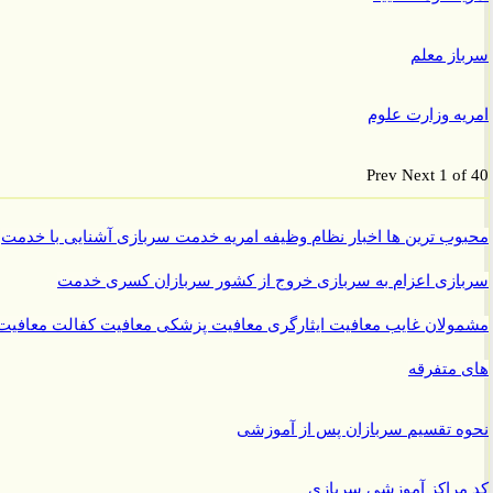
ز معلم
ه وزارت علوم
Prev
Next
1 o
ب ترین ها
اخبار نظام وظیفه
امریه
خدمت سربازی
آشنایی با خدمت
ازی
اعزام به سربازی
خروج از کشور سربازان
کسری خدمت
ولان غایب
معافیت ایثارگری
معافیت پزشکی
معافیت کفالت
معافیت
متفرقه
 تقسیم سربازان پس از آموزشی
راکز آموزشی سربازی