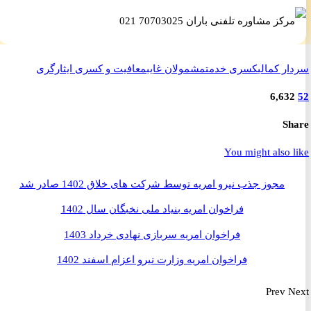
ر کمالی
کسری خدمت
مشمولان غایب
معافیت و کسری ایثارگری
6,63
S
You might also 
مجوز جذب نیرو امریه توسط شرکت های خلاق 1402 صادر شد
فراخوان امریه بنیاد ملی نخبگان سال 1402
فراخوان امریه سربازی نهادی خرداد 1403
فراخوان امریه وزارت نیرو اعزام اسفند 1402
Prev