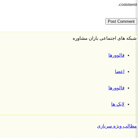
comm
 های اجتماعی باران مشاوره
فالوورها
اعضا
فالوورها
لایک ها
ب ویژه سربازی