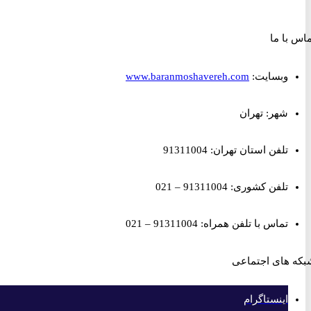
ا ما
وبسایت:
www.baranmoshavereh.com
شهر: تهران
تلفن استان تهران: 91311004
تلفن کشوری: 91311004 – 021
تماس با تلفن همراه: 91311004 – 021
های اجتماعی
اینستاگرام