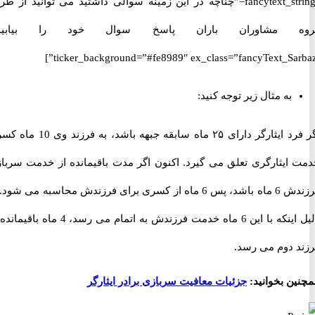
fancytext_strings=”چناچه در این زمینه سوالی داشتید می توانید از طریق
 مشاوران باران پاسخ سوال خود را بیابید.”
ticker_background=”#fe8989″ ex_class=”fancyText_Sar
به مثال زیر توجه کنید:
اگر فرد ایثارگر دارای ۲۵ ماه سابقه جبهه باشد، به فرزند وی 10 ماه کسری
ایثارگری تعلق می گیرد. اکنون اگر مدت باقیمانده از خدمت سربازی
فرزندش 6 ماه باشد، پس 6 ماه از کسری برای فرزندش محاسبه می شود. به
دلیل اینکه با این 6 ماه خدمت فرزندش به اتمام می رسد، 4 ماه باقیمانده به
 دوم می رسد.
ن بخوانید:
جزئیات معافیت سربازی برادر ایثارگر