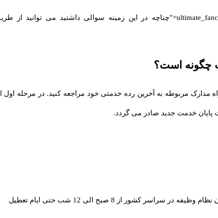
[ultimate_fancytext strings_textspeed=”35″ strings_backspeed=”0″ fancytext_strings=”چناچه در 
ت چگونه است؟
اه مدارک مربوطه به آخرین رده خدمتی خود مراجعه کنید. در مرحله اول
ت پایان خدمت جدید صادر می گردد.
یفه در سراسر کشور از 8 صبح الی 12 شب حتی ایام تعطیل