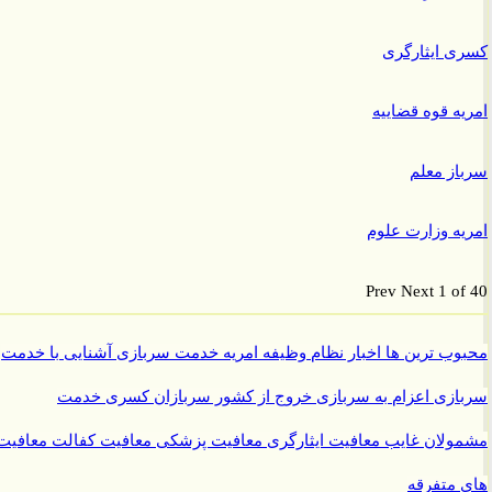
 ایثارگری
ه قوه قضاییه
ز معلم
ه وزارت علوم
Prev
Next
1 o
ب ترین ها
اخبار نظام وظیفه
امریه
خدمت سربازی
آشنایی با خدمت
ازی
اعزام به سربازی
خروج از کشور سربازان
کسری خدمت
ولان غایب
معافیت ایثارگری
معافیت پزشکی
معافیت کفالت
معافیت
متفرقه