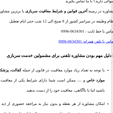
 دارید؟
با ما تماس بگیرید
ه در زمینه
آخرین قوانین و شرایط معافیت سربازی
با برترین مشاوران
 در سراسر کشور از 8 صبح الی 12 شب حتی ایام تعطیل
با خط ثابت :
0634301-0996
با تلفن همراه:
0634301-0996
با توجه به تعداد زیاد موارد معافیت در قانون از جمله
کفالت، پزشکی،
موارد خاص
و ...، ممکن است شما دارای شرایط یکی از معافیت ها
باشید اما با ناآگاهی، معافیت خود را از دست بدهید.
امکان مشاوره از هر نقطه و بدون نیاز به مراجعه حضوری از
(به جز