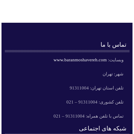
تماس با ما
وبسایت:
www.baranmoshavereh.com
شهر: تهران
تلفن استان تهران: 91311004
تلفن کشوری: 91311004 – 021
تماس با تلفن همراه: 91311004 – 021
شبکه های اجتماعی