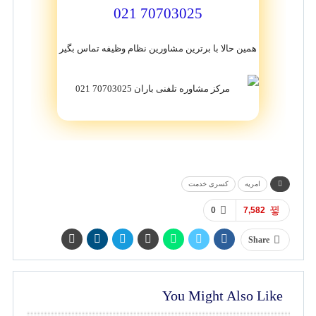
70703025 021
همین حالا با برترین مشاورین نظام وظیفه تماس بگیر
امریه
کسری خدمت
0
7,582
Share
You Might Also Like