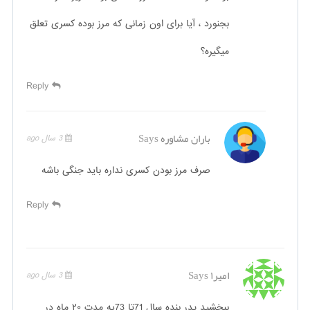
بجنورد ، آیا برای اون زمانی که مرز بوده کسری تعلق
میگیره؟
Reply
باران مشاوره
Says
3 سال ago
صرف مرز بودن کسری نداره باید جنگی باشه
Reply
امیر۱
Says
3 سال ago
ببخشید پدر بنده سال 71تا 73یه مدت ۲۰ ماه در