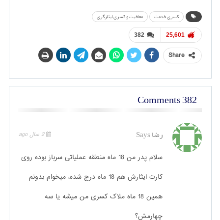
کسری خدمت
معافیت و کسری ایثارگری
382
25,601
Share
382 Comments
رضا
Says
2 سال ago
سلام پدر من 18 ماه منطقه عملیاتی سرباز بوده روی
کارت ایثارش هم 18 ماه درج شده، میخوام بدونم
همین 18 ماه ملاک کسری من میشه یا سه
چهارمش؟