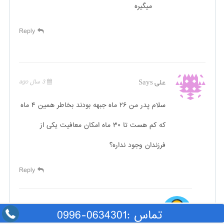
میگیره
Reply
علی
Says
3 سال ago
سلام پدر من ۲۶ ماه جبهه بودند بخاطر همین ۴ ماه
که کم هست تا ۳۰ ماه امکان معافیت یکی از
فرزندان وجود نداره؟
Reply
باران مشاوره
Says
3 سال ago
تماس :0634301-0996