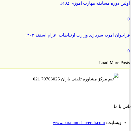
ن دوره مسابقه مهارت آموزی 1402
وان امریه سربازی وزارت ارتباطات اعزام اسفند ۱۴۰۲
Load More P
ا ما
وبسایت:
www.baranmoshavereh.com