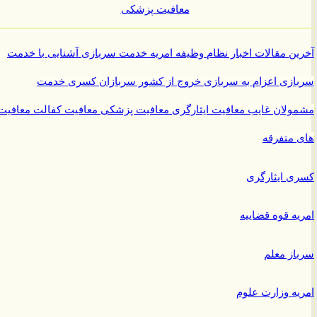
معافیت پزشکی
ن مقالات
اخبار نظام وظیفه
امریه
خدمت سربازی
آشنایی با خدمت
ازی
اعزام به سربازی
خروج از کشور سربازان
کسری خدمت
ولان غایب
معافیت ایثارگری
معافیت پزشکی
معافیت کفالت
معافیت
متفرقه
 ایثارگری
ه قوه قضاییه
ز معلم
ه وزارت علوم