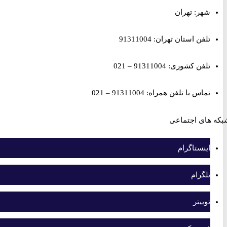
شهر: تهران
تلفن استان تهران: 91311004
تلفن کشوری: 91311004 – 021
تماس با تلفن همراه: 91311004 – 021
های اجتماعی
اینستاگرام
تلگرام
توییتر