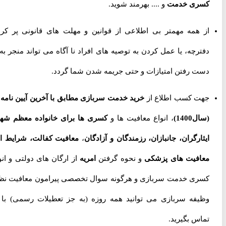
کسری خدمت
و .... بهرمند شوید.
از همه مهمتر بی اطلاعی از قوانین و مهلت های قانونی پر کردن
دفترچه، یا عمل کردن به توصیه های افراد نا آگاه می تواند منجر به از
دست رفتن امتیازات و حتی جریمه شدن شما گردد.
جهت کسب اطلاع از
خرید خدمت سربازی مطابق با آخرین آیین نامه ها
(سال1400)
، انواع معافیت ها و
کسری ها برای خانواده معظم شهدا،
ایثارگران، جانبازان، رزمندگان و آزادگان
،
معافیت کفالت، شرایط اخذ
معافیت های پزشکی
و نحوه گرفتن
امریه
از ارگان های دولتی و انواع
کسری خدمت سربازی و هرگونه سوال تخصصی پیرامون معافیت نظام
وظیفه سربازی می توانید همه روزه (به جز تعطیلات رسمی) با ما
تماس بگیرید.