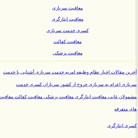
معافیت سربازی
معافیت ایثارگری
کسری خدمت سربازی
معافیت کفالت
معافیت پزشکی
ن مقالات
اخبار نظام وظیفه
امریه
خدمت سربازی
آشنایی با خدمت
ازی
اعزام به سربازی
خروج از کشور سربازان
کسری خدمت
ولان غایب
معافیت ایثارگری
معافیت پزشکی
معافیت کفالت
معافیت
متفرقه
 ایثارگری