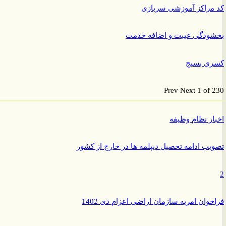
راکز آموزشی سربازی
ودگی غیبت و اضافه خدمت
ی بسیج
Prev
Next
1 of
ر نظام وظیفه
ب ادامه تحصیل دیپلمه ها در خارج از کشور
وان امریه سازمان اراضی اعزام دی 1402