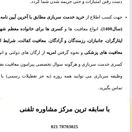
دست رفتن امتیازات و حتی جریمه شدن شما گردد.
جهت کسب اطلاع از
خرید خدمت سربازی مطابق با آخرین آیین نامه ها
(سال1400)
، انواع معافیت ها و
کسری ها برای خانواده معظم شهدا،
ایثارگران، جانبازان، رزمندگان و آزادگان
،
معافیت کفالت، شرایط اخذ
معافیت های پزشکی
و نحوه گرفتن
امریه
از ارگان های دولتی و انواع
کسری خدمت سربازی و هرگونه سوال تخصصی پیرامون معافیت نظام
وظیفه سربازی می توانید همه روزه (به جز تعطیلات رسمی) با ما
تماس بگیرید.
با سابقه ترین مرکز مشاوره تلفنی
70703025 021