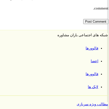
comm
 های اجتماعی باران مشاوره
فالوورها
اعضا
فالوورها
لایک ها
ب ویژه سربازی