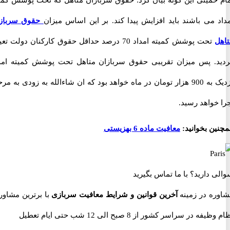
خمینی این گونه بیان کرد: حقوق سربازان متاهل که تحت پوشش کمیته
 می باشند باید افزایش پیدا کند. بر این اساس میزان
حقوق سربازان
تحت پوشش کمیته امداد 70 درصد حداقل حقوق کارکنان دولت تعیین
. پس میزان تقریبی حقوق سربازان متاهل تحت پوشش کمیته امداد
نزدیک به 900 هزار تومان در ماه خواهد بود که ان شاءالله به زودی به مرحله
واهد رسید.
ن بخوانید:
معافیت ماده 6 بهزیستی
 دارید؟
با ما تماس بگیرید
ه در زمینه
آخرین قوانین و شرایط معافیت سربازی
با برترین مشاوران
 در سراسر کشور از 8 صبح الی 12 شب حتی ایام تعطیل