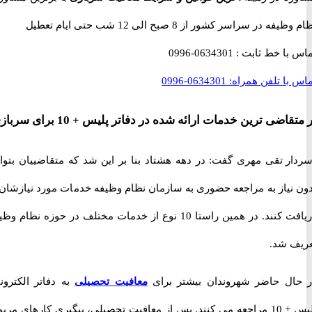
 در سراسر کشور از 8 صبح الی 12 شب حتی ایام تعطیل
با خط ثابت :
0634301-0996
با تلفن همراه:
0634301-0996
اضی ترین خدمات ارائه شده در دفاتر پلیس + 10 برای سربازی
 تقی مهری گفت: در دهه هشتاد بنا بر این شد که متقاضییان بتوانند
نیاز به مراجعه حضوری به سازمان نظام وظیفه خدمات مورد نیازشان را
دریافت کنند. در همین راستا 10 نوع از خدمات مختلف در حوزه نظام وظیفه
 شد.
ل حاضر شهروندان بیشتر برای
معافیت تحصیلی
به دفاتر الکترونیک
پلیس + 10 مراجعه می کنند. پس از معافیت تحصیلی، پیگیری کارهای مربوط