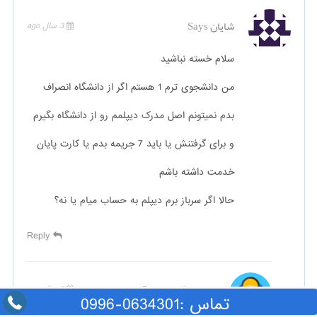
شایان
Says
3 سال ago
سلام خسته نباشید
من دانشجوی ترم 1 هستم اگر از دانشگاه انصراف
بدم نمیتونم اصل مدرک دیپلمم رو از دانشگاه بگیرم
و برای گرفتنش یا باید 7 جریمه بدم یا کارت پایان
خدمت داشته باشم
حالا اگر سرباز برم دیپلم به حساب میام یا نه؟
Reply
باران مشاوره
Says
3 سال ago
تماس :0634301-0996