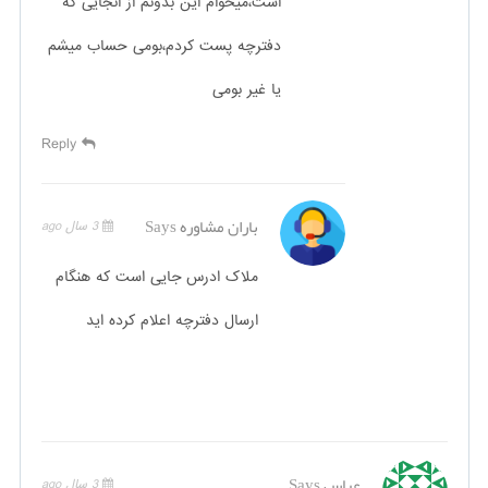
است،میخوام این بدونم از انجایی که
دفترچه پست کردم،بومی حساب میشم
یا غیر بومی
Reply
باران مشاوره
Says
3 سال ago
ملاک ادرس جایی است که هنگام
ارسال دفترچه اعلام کرده اید
عباس
Says
3 سال ago