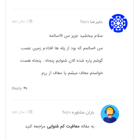
علیرضا
Says
3 سال ago
سلام ببخشید عزیز من 19سالمه
من 4سالمم که بود از پله ها افتادم زمین عصب
گوشم پاره شده الان شنوایم پنجاه . پنجاه هست
خواستم معاف میشم یا معاف از رزم
Reply
باران مشاوره
Says
3 سال ago
به مقاله
معافیت کم شنوایی
مراجعه کنید