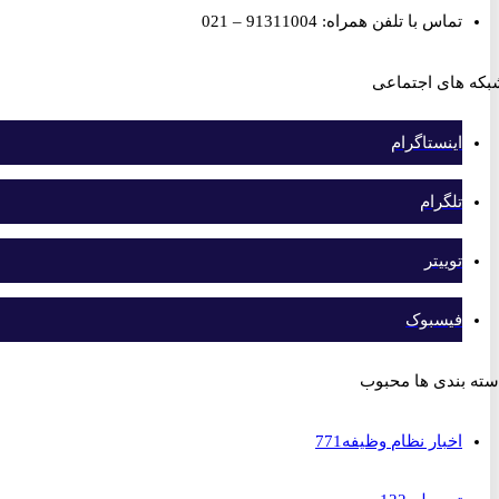
تماس با تلفن همراه: 91311004 – 021
های اجتماعی
اینستاگرام
تلگرام
توییتر
فیسبوک
بندی ها محبوب
اخبار نظام وظیفه
771