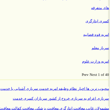
متفرقه
 ایثارگری
ه قوه قضاییه
ز معلم
ه وزارت علوم
Prev
Next
1 o
ب ترین ها
اخبار نظام وظیفه
امریه
خدمت سربازی
آشنایی با خدمت
ازی
اعزام به سربازی
خروج از کشور سربازان
کسری خدمت
ولان غایب
معافیت ایثارگری
معافیت پزشکی
معافیت کفالت
معافیت