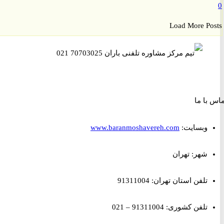
Load More P
ا ما
وبسایت:
www.baranmoshavereh.com
شهر: تهران
تلفن استان تهران: 91311004
تلفن کشوری: 91311004 – 021