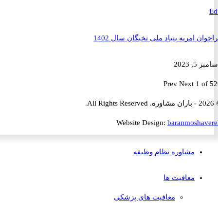
ن امریه بنیاد ملی نخبگان سال 1402
2023
Prev
Next
1 
Website Design:
baranmosha
مشاوره نظام وظیفه
معافیت ها
معافیت های پزشکی