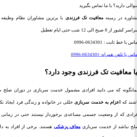
 دارید؟
با ما تماس بگیرید
ه در زمینه
معافیت تک فرزندی
با برترین مشاوران نظام وظیفه در
 صبح الی 12 شب حتی ایام تعطیل
با خط ثابت :
0634301-0996
با تلفن همراه:
0634301-0996
معافیت تک فرزندی وجود دارد؟
ونه که می دانید افرادی مشمول خدمت سربازی در دوران صلح می
 که
اعزام به خدمت سربازی
خللی در خانواده و زندگی فرد ایجاد نکند.
ی که از وضعیت جسمی مساعدی برخوردار نیستند حتی در زمانی که
باشد از خدمت سربازی
معاف پزشکی
هستند. برخی از افراد به دلیل