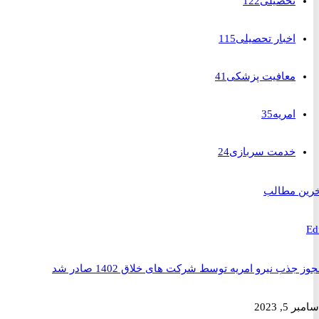
تحصیلی
122
اخبار تحصیلی
115
معافیت پزشکی
41
امریه
35
خدمت سربازی
24
 مطالب
ذب نیرو امریه توسط شرکت های خلاق 1402 صادر شد
2023