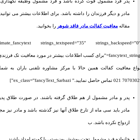
پدر فرد مشمول فوت کرده باشد و فرد مشمول وظیفه نگهداری از
مادر و دیگر فرزندان را داشته باشد. برای اطلاعات بیشتر می توانید به
مقاله
معافیت کفالت مادر فاقد شوهر
را بخوانید.
[ultimate_fancytext strings_textspeed=”35″ strings_backspeed
fancytext_strings=”برای کسب اطلاعات بیشتر در مورد معافیت تک فرزندی و
 معافیت کفالت همین حالا با مرکز مشاوره تلفنی باران به شماره
ex_class=”fancyText_Sarbaz”]
پدر و مادر مشمول از هم طلاق گرفته باشند. در صورت طلاق پدر و
مادر باید سی ماه از تارخ طلاق آنها نیز گذشته باشد و مادر نیز مجدد
ازدواج نکرده باشد. ب
خانواده فرد مشمول تحت پوشش بهزیستی یا کمیته امداد باشند.