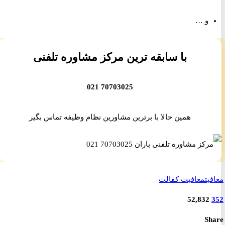
و …
با سابقه ترین مرکز مشاوره تلفنی
70703025 021
همین حالا با برترین مشاورین نظام وظیفه تماس بگیر
یت
معافیت کفالت
52,832
S