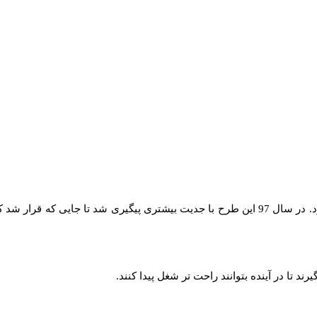
طرح مهارت آموزی سربازان یا همان سرباز ماهر از سال 96 آغاز به کار کرد. در سال 97 این طرح با جدی
 تا در آینده بتوانند راحت تر شغل پیدا کنند.